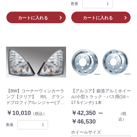
数量
カートに入れる
カートに入れる
【BW】コーナーウィンカーラ
【アルコア】鍛造アルミホイー
ンプ【クリア】 R/L グラン
ル/小型トラック・バス用(16～
ドプロフィア/レンジャー(プ
17.5インチ) 1本
ロ) 共用
￥10,010
￥42,350 ～
（税込）
（税
お買い物を続ける
カートへ進む
込）
￥46,530
数量
ホイールサイズ