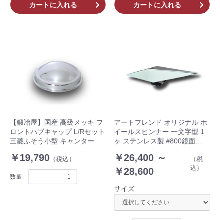
カートに入れる
カートに入れる
【鍛冶屋】国産 高級メッキ フ
アートフレンド オリジナル ホ
ロントハブキャップ L/Rセット
イールスピンナー 一文字型 1
三菱ふそう小型 キャンター
ヶ ステンレス製 #800鏡面
AF378 379
￥19,790
￥26,400 ～
（税込）
（税
込）
￥28,600
数量
サイズ