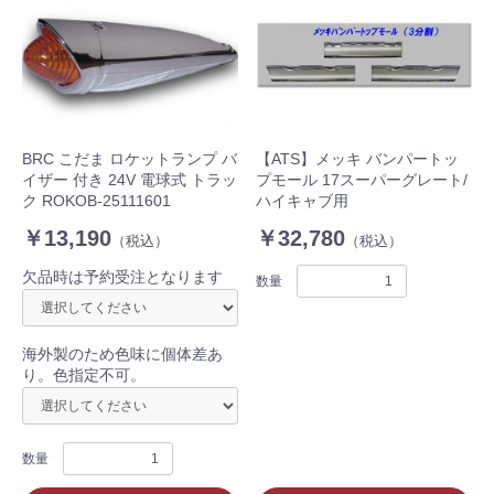
BRC こだま ロケットランプ バ
【ATS】メッキ バンパートッ
イザー 付き 24V 電球式 トラッ
プモール 17スーパーグレート/
ク ROKOB-25111601
ハイキャブ用
￥13,190
￥32,780
（税込）
（税込）
欠品時は予約受注となります
数量
海外製のため色味に個体差あ
り。色指定不可。
数量