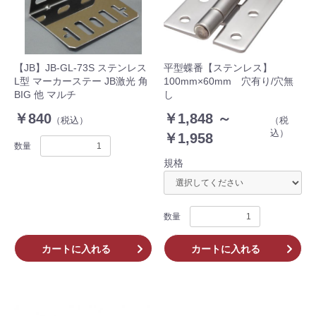
【JB】JB-GL-73S ステンレス
平型蝶番【ステンレス】
L型 マーカーステー JB激光 角
100mm×60mm 穴有り/穴無
BIG 他 マルチ
し
￥840
￥1,848 ～
（税込）
（税
込）
￥1,958
数量
規格
数量
カートに入れる
カートに入れる