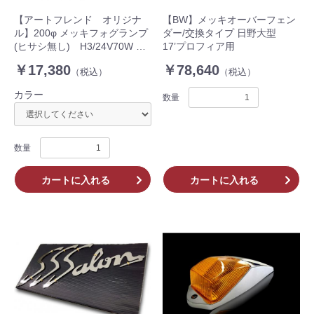
【アートフレンド オリジナ
【BW】メッキオーバーフェン
ル】200φ メッキフォグランプ
ダー/交換タイプ 日野大型
(ヒサシ無し) H3/24V70W ハ
17’プロフィア用
ロゲン球仕様 1ヶ イエローor
￥17,380
￥78,640
（税込）
（税込）
クリア IPF
カラー
数量
数量
カートに入れる
カートに入れる