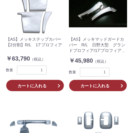
【AS】メッキステップカバー
【AS】メッキマッドガードカ
【2分割】R/L 17’プロフィア
バー R/L 日野大型 グラン
ドプロフィア/17’プロフィア
BSIS、BSDサイドセンサー付
￥63,790
（税込）
￥45,980
（税込）
き車不可
数量
数量
カートに入れる
カートに入れる