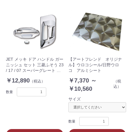
JET メッキ ドア ハンドル ガー
【アートフレンド オリジナ
ニッシュ セット 三菱ふそう 23
ル】ウロコシール/日野ウロ
/ 17 / 07 スーパーグレート ト
コ アルミシート
ラック 572214
￥12,890
￥7,370 ～
（税込）
（税
込）
￥10,560
数量
サイズ
数量