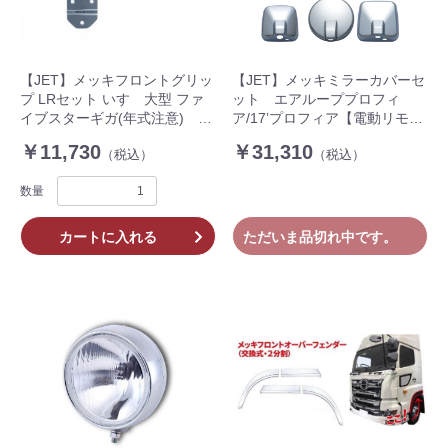
【JET】メッキフロントグリッ
【JET】メッキミラーカバーセ
プ LRセット いすゞ大型 ファ
ット エアループプロフィ
イブスターギガ(年式注意)
ア/17’プロフィア【電動リモコ
572253
ンミラー車用】 5点セット
￥11,730
￥31,310
（税込）
（税込）
570679
数量
カートに入れる
ただいま品切れ中です。