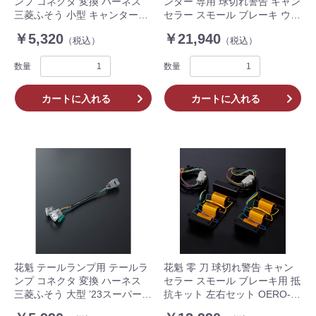
ンプ コネクタ 変換 ハーネス
ンター 専用 球切れ警告 キャン
三菱ふそう 小型 キャンター
セラー スモール ブレーキ ウィ
OTH-FSC-S 左右 2個入 トラッ
ンカー用 抵抗キット トラック
￥5,320
￥21,940
（税込）
（税込）
ク
OERO-04CT
数量
数量
カートに入れる
カートに入れる
花魁 テールランプ用 テールラ
花魁 零 刀 球切れ警告 キャン
ンプ コネクタ 変換 ハーネス
セラー スモール ブレーキ用 抵
三菱ふそう 大型 ’23スーパーグ
抗キット 左右セット OERO-
レート(MY24) FL8型 OTH-
V2 トラック