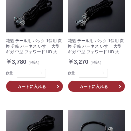
花魁 テール用 バック 1個用 変
花魁 テール用 バック 1個用 変
換 分岐 ハーネス いすゞ 大型
換 分岐 ハーネス いすゞ 大型
ギガ 中型 フォワード UD 大型
ギガ 中型 フォワード UD 大型
クオン 中型 コンドル 2500mm
クオン 中型 コンドル 1500mm
￥3,780
￥3,270
（税込）
（税込）
OBH-IULM-ML1L 1個入 トラッ
OBH-IULM-ML1M 1個入 トラ
ク
ック
数量
数量
カートに入れる
カートに入れる