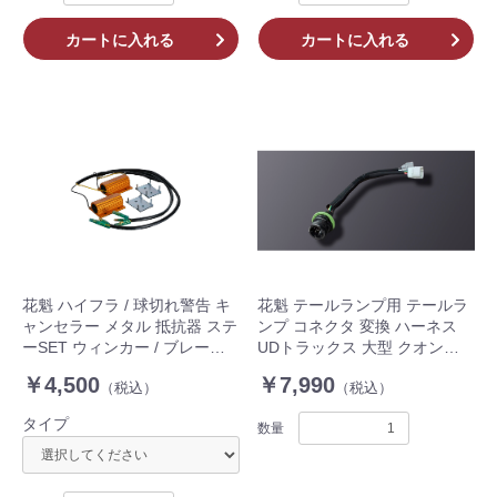
カートに入れる
カートに入れる
花魁 ハイフラ / 球切れ警告 キ
花魁 テールランプ用 テールラ
ャンセラー メタル 抵抗器 ステ
ンプ コネクタ 変換 ハーネス
ーSET ウィンカー / ブレーキ
UDトラックス 大型 クオン
用 20Ω OERO-20-24-SET スモ
(MY21モデル以降) OTH-ULQ-
￥4,500
￥7,990
（税込）
（税込）
ール用 80Ω OERO-80-24-SET
L 左右 2個入 トラック
テール ランプ トラック
タイプ
数量