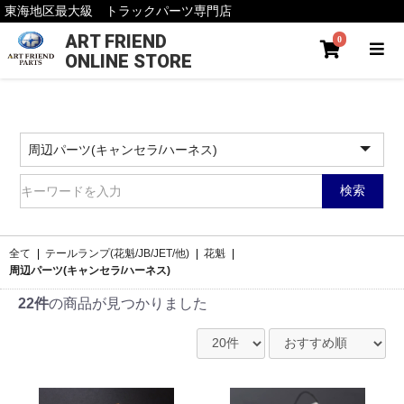
東海地区最大級 トラックパーツ専門店
ART FRIEND
0
ONLINE STORE
検索
全て
|
テールランプ(花魁/JB/JET/他)
|
花魁
|
周辺パーツ(キャンセラ/ハーネス)
22件
の商品が見つかりました