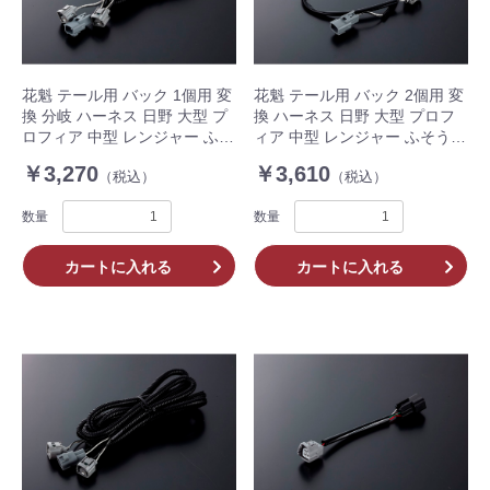
花魁 テール用 バック 1個用 変
花魁 テール用 バック 2個用 変
換 分岐 ハーネス 日野 大型 プ
換 ハーネス 日野 大型 プロフ
ロフィア 中型 レンジャー ふそ
ィア 中型 レンジャー ふそう
う 大型 Sグレート 中型 ファイ
大型 Sグレート 中型 ファイタ
￥3,270
￥3,610
（税込）
（税込）
ター 1500mm OBH-HFLM-
ー 500mm OBH-HFLM-ML2S
ML1M 1個入
2個入 トラック
数量
数量
カートに入れる
カートに入れる