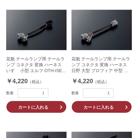
花魁 テールランプ用 テールラ
花魁 テールランプ用 テールラ
ンプ コネクタ 変換 ハーネス
ンプ コネクタ 変換 ハーネス
いすゞ 小型 エルフ OTH-ISE-S
日野 大型 プロフィア 中型 レ
左右 2個入 トラック
ンジャー いすゞ 中型 フォワー
￥4,220
￥4,220
（税込）
（税込）
ド OTH-HLT-ML 左右 2個入 ト
ラック
数量
数量
カートに入れる
カートに入れる