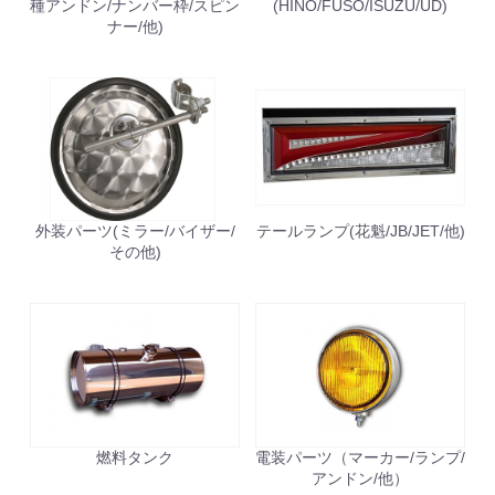
種アンドン/ナンバー枠/スピン
(HINO/FUSO/ISUZU/UD)
ナー/他)
外装パーツ(ミラー/バイザー/
テールランプ(花魁/JB/JET/他)
その他)
燃料タンク
電装パーツ（マーカー/ランプ/
アンドン/他）