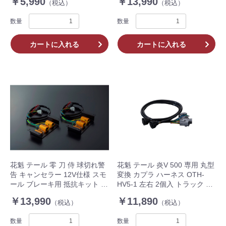
￥5,990
￥13,990
（税込）
（税込）
FLS-L3 左右 2個入 トラック
数量
数量
カートに入れる
カートに入れる
花魁 テール 零 刀 侍 球切れ警
花魁 テール 炎V 500 専用 丸型
告 キャンセラー 12V仕様 スモ
変換 カプラ ハーネス OTH-
ール ブレーキ用 抵抗キット 左
HV5-1 左右 2個入 トラック ボ
右セット V3 トラック OERO-
ルボ UD
￥13,990
￥11,890
（税込）
（税込）
V3
数量
数量