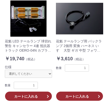
花魁 LED テールランプ 球切れ
花魁 テールランプ用 バックラ
警告 キャンセラー 4連 抵抗器
ンプ 2個用 変換 ハーネス い
トラック OERO-04N カプラ
すゞ 大型 ギガ 中型 フォワー
OERO-46N OERO-32N ギボシ
ド 三菱ふそう 中型 ファイター
￥19,740
￥3,610
（税込）
（税込）
500mm OBH-IFLM-ML2S 2個
入 トラック
仕様
数量
数量
カートに入れる
カートに入れる