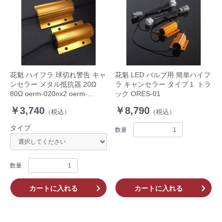
花魁 ハイフラ 球切れ警告 キャ
花魁 LED バルブ用 簡単ハイフ
ンセラー メタル抵抗器 20Ω
ラ キャンセラー タイプ１ トラ
80Ω oerm-020nx2 oerm-
ック ORES-01
080nx2 トラック
￥3,740
￥8,790
（税込）
（税込）
タイプ
数量
数量
カートに入れる
カートに入れる