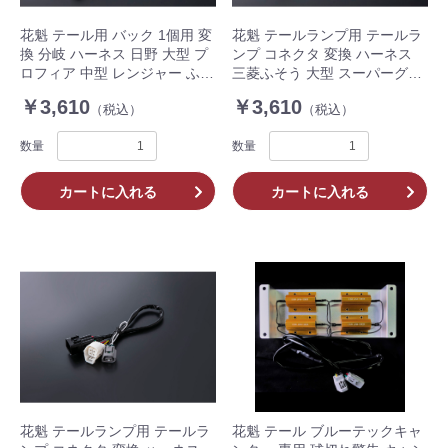
花魁 テール用 バック 1個用 変
花魁 テールランプ用 テールラ
換 分岐 ハーネス 日野 大型 プ
ンプ コネクタ 変換 ハーネス
ロフィア 中型 レンジャー ふそ
三菱ふそう 大型 スーパーグレ
う 大型 Sグレート 中型 ファイ
ート (トラクタ除く) OTH-FLS-
￥3,610
￥3,610
（税込）
（税込）
ター 2500mm OBH-HFLM-
L 左右 2個入 トラック
ML1L 1個入
数量
数量
カートに入れる
カートに入れる
花魁 テールランプ用 テールラ
花魁 テール ブルーテックキャ