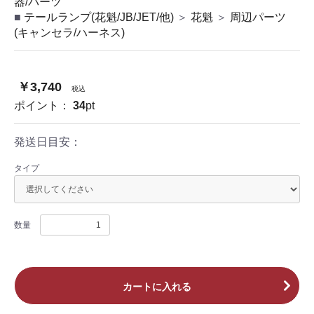
器/パーツ
テールランプ(花魁/JB/JET/他)
＞
花魁
＞
周辺パーツ
(キャンセラ/ハーネス)
￥3,740
税込
ポイント：
34
pt
発送日目安：
タイプ
数量
カートに入れる