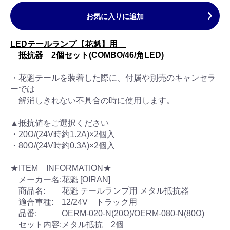
お気に入りに追加
LEDテールランプ【花魁】用
抵抗器 2個セット(COMBO/46/角LED)
・花魁テールを装着した際に、付属や別売のキャンセラ
ーでは
解消しきれない不具合の時に使用します。
▲抵抗値をご選択ください
・20Ω/(24V時約1.2A)×2個入
・80Ω/(24V時約0.3A)×2個入
★ITEM INFORMATION★
メーカー名:花魁 [OIRAN]
商品名: 花魁 テールランプ用 メタル抵抗器
適合車種: 12/24V トラック用
品番: OERM-020-N(20Ω)/OERM-080-N(80Ω)
セット内容:メタル抵抗 2個