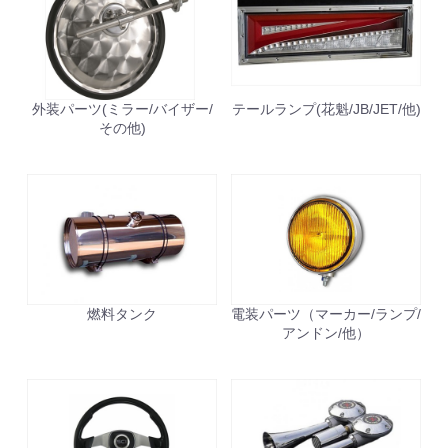
外装パーツ(ミラー/バイザー/
テールランプ(花魁/JB/JET/他)
その他)
燃料タンク
電装パーツ（マーカー/ランプ/
お買い物を続ける
カートへ進む
アンドン/他）