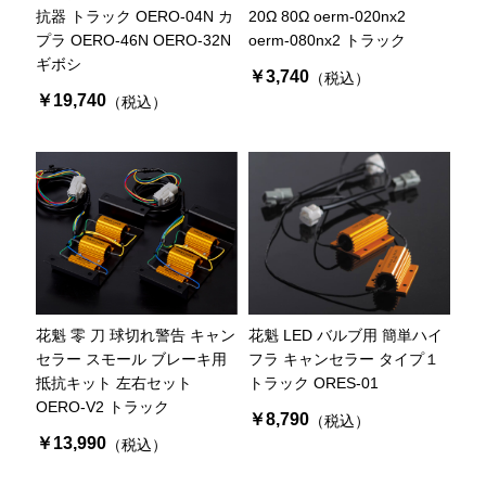
抗器 トラック OERO-04N カ
20Ω 80Ω oerm-020nx2
プラ OERO-46N OERO-32N
oerm-080nx2 トラック
ギボシ
￥3,740
（税込）
￥19,740
（税込）
花魁 零 刀 球切れ警告 キャン
花魁 LED バルブ用 簡単ハイ
セラー スモール ブレーキ用
フラ キャンセラー タイプ１
抵抗キット 左右セット
トラック ORES-01
OERO-V2 トラック
￥8,790
（税込）
￥13,990
（税込）