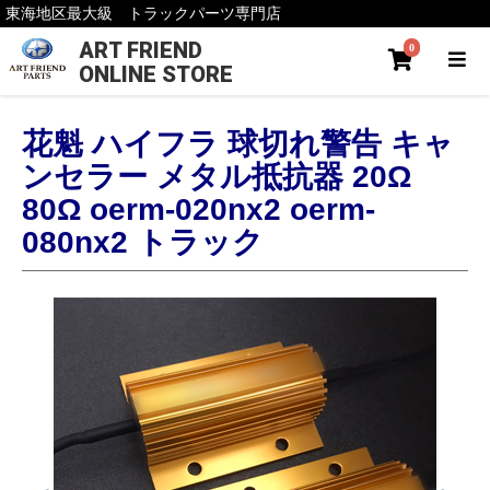
東海地区最大級 トラックパーツ専門店
ART FRIEND
0
ONLINE STORE
花魁 ハイフラ 球切れ警告 キャ
ンセラー メタル抵抗器 20Ω
80Ω oerm-020nx2 oerm-
080nx2 トラック