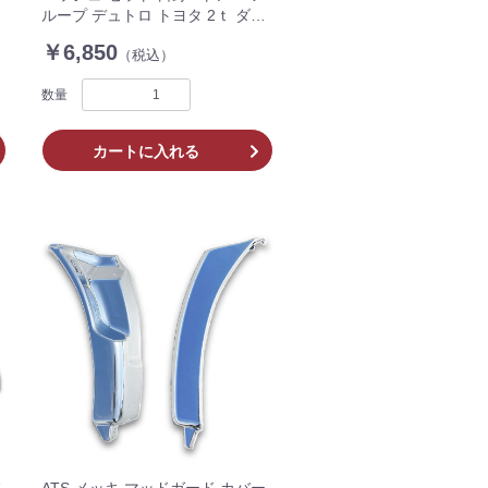
ループ デュトロ トヨタ 2ｔ ダイ
ナ スマートキースイッチ付き 車
￥6,850
（税込）
用 572220
数量
カートに入れる
フ
ATS メッキ マッドガード カバー