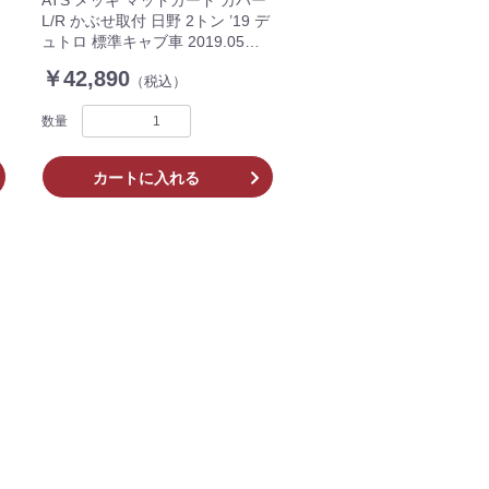
L/R かぶせ取付 日野 2トン ’19 デ
ュトロ 標準キャブ車 2019.05〜
AD07H010
￥42,890
（税込）
数量
カートに入れる