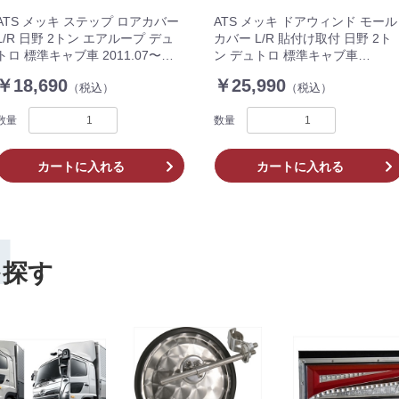
ATS メッキ ステップ ロアカバー
ATS メッキ ドアウィンド モール
L/R 日野 2トン エアループ デュ
カバー L/R 貼付け取付 日野 2ト
トロ 標準キャブ車 2011.07〜
ン デュトロ 標準キャブ車
AD07H005
1999.05〜 AD07H008
￥18,690
￥25,990
（税込）
（税込）
数量
数量
カートに入れる
カートに入れる
H
を探す