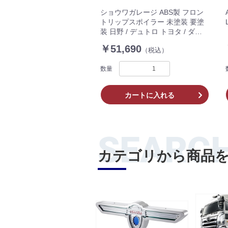
ショウワガレージ ABS製 フロン
トリップスポイラー 未塗装 要塗
装 日野 / デュトロ トヨタ / ダイ
ナ カムロード 標準キャブ用 エア
￥51,690
（税込）
ロ E01110
数量
カートに入れる
SEARC
カテゴリから商品