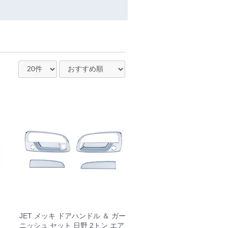
JET メッキ ドアハンドル ＆ ガー
、
ニッシュ セット 日野 2トン エア