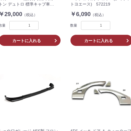
トン デュトロ 標準キャブ車
トヨエース) 572219
1999.05〜 AD07H009
￥29,000
￥6,090
（税込）
（税込）
数量
数量
カートに入れる
カートに入れる
ショウワガレージ AES製 フロン
ATS メッキ ドア ＆ クォーター