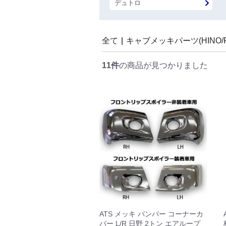
デュトロ
全て
|
キャブメッキパーツ(HINO/FU
11件
の商品が見つかりました
ATS メッキ バンパー コーナーカ
バー L/R 日野 2トン エアループ