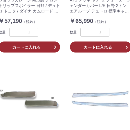
トリップスポイラー 日野 / デュト
ェンダーカバー L/R 日野 2トン
ロ トヨタ / ダイナ カムロード 標
エアループ デュトロ 標準キャブ
準キャブ用 シボ調ブラック 塗装
車 2011.07〜 AD07H000
￥57,190
￥65,990
（税込）
（税込）
不要 高耐久 エアロ E01100
数量
数量
カートに入れる
カートに入れる