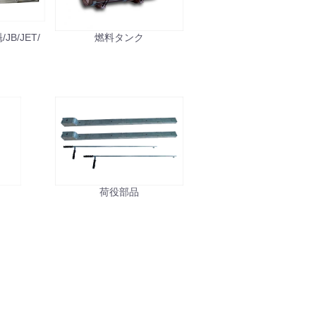
B/JET/
燃料タンク
ル
荷役部品