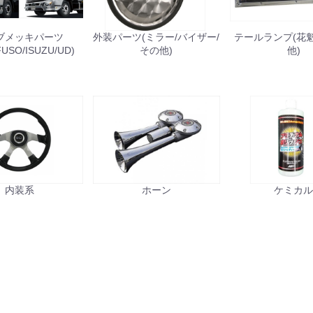
お買い物を続ける
カートへ進む
ブメッキパーツ
外装パーツ(ミラー/バイザー/
テールランプ(花魁/J
FUSO/ISUZU/UD)
その他)
他)
内装系
ホーン
ケミカ