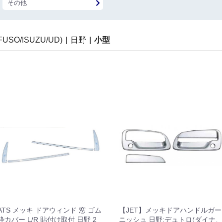
その他
SO/ISUZU/UD)
|
日野
|
小型
ATS メッキ ドアウィンド 窓 ゴム
【JET】メッキドアハンドルガー
枠カバー L/R 貼付け取付 日野 2
ニッシュ 日野:デュトロ(ダイナ