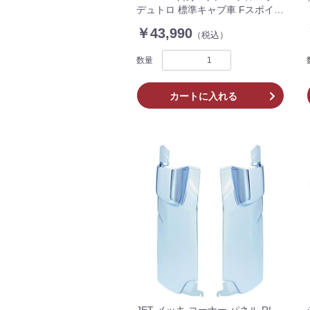
デュトロ 標準キャブ車 Fスポイラ
ー 無し車/付き車 別設定 R1.05〜
￥43,990
（税込）
R7.4 AD07H006 AD07H007
数量
カートに入れる
JET メッキ コーナー パネル RL