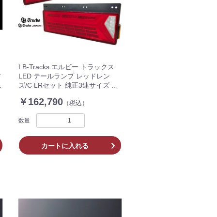
LB-Tracks エルビー トラックス
ア
LED テールランプ レッドレン
ッ
ズ/C LRセット 純正3連サイズ シ
イ
ーケンシャルウィンカー搭載 ESA
￥162,790
（税込）
対応 SEA機能
数量
カートに入れる