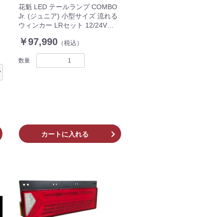
花魁 LED テールランプ COMBO
Jr. (ジュニア) 小型サイズ 流れる
ウィンカー LRセット 12/24V
ESS対応モデル Eマーク 小型 ト
￥97,990
（税込）
ラック OCJR-CRC-01
数量
カートに入れる