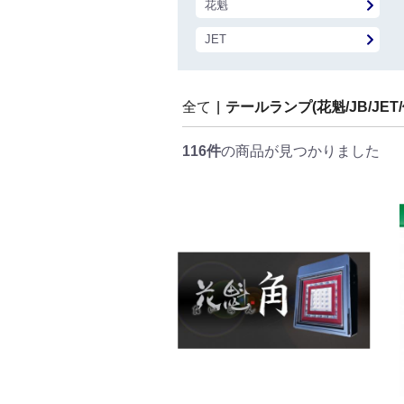
花魁
JET
全て
|
テールランプ(花魁/JB/JET/
116件
の商品が見つかりました