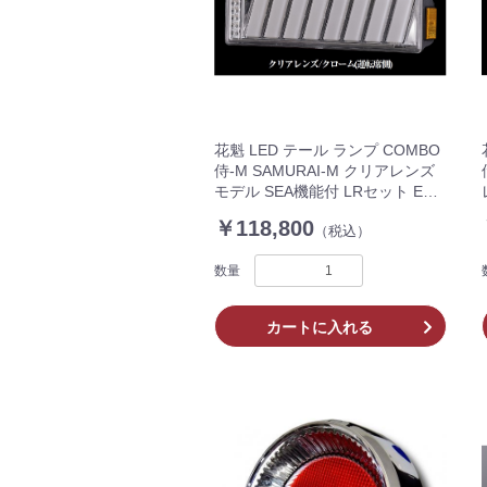
花魁 LED テール ランプ COMBO
侍-M SAMURAI-M クリアレンズ
モデル SEA機能付 LRセット ECE
規格認証取得/保安基準適合品
￥118,800
（税込）
OCSN-CC-M2SEA トラック 純正
3連サイズ
数量
カートに入れる