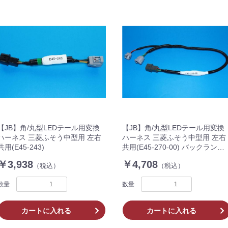
お買い物を続ける
カートへ進む
【JB】角/丸型LEDテール用変換
【JB】角/丸型LEDテール用変換
ハーネス 三菱ふそう中型用 左右
ハーネス 三菱ふそう中型用 左右
共用(E45-243)
共用(E45-270-00) バックランプ
一体式用
￥3,938
￥4,708
（税込）
（税込）
数量
数量
カートに入れる
カートに入れる