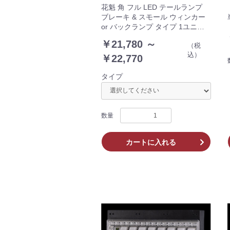
花魁 角 フル LED テールランプ
ブレーキ & スモール ウィンカー
or バックランプ タイプ 1ユニッ
ト afs812-okwc01 afs812-okbc01
￥21,780 ～
（税
トラック
込）
￥22,770
タイプ
数量
カートに入れる