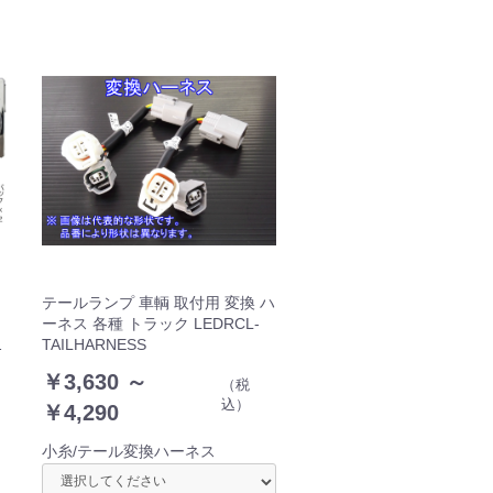
テ
テールランプ 車輌 取付用 変換 ハ
ーネス 各種 トラック LEDRCL-
ウ
TAILHARNESS
￥3,630 ～
（税
込）
￥4,290
小糸/テール変換ハーネス