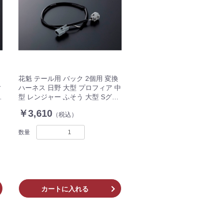
花魁 テール用 バック 2個用 変換
ィ
ハーネス 日野 大型 プロフィア 中
S
型 レンジャー ふそう 大型 Sグレ
ート 中型 ファイター 500mm
￥3,610
（税込）
OBH-HFLM-ML2S 2個入 トラッ
ク
数量
カートに入れる