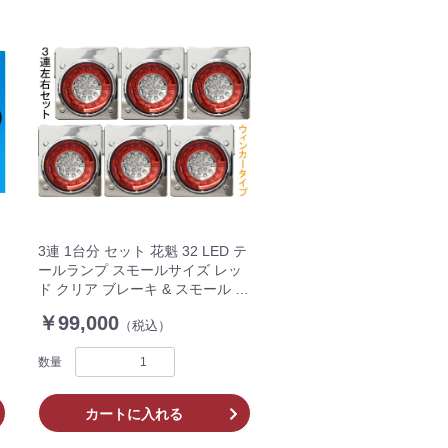
3連 1台分 セット 花魁 32 LED テ
ールランプ スモールサイズ レッ
ド クリア ブレーキ & スモール ウ
ィンカー タイプ 6ユニット トラ
￥99,000
（税込）
ック OWRC-M1-3
数量
カートに入れる