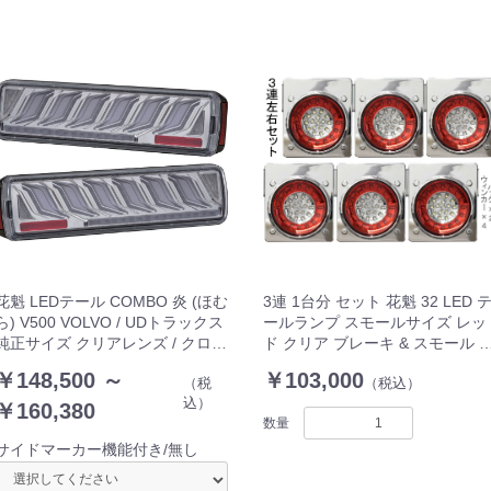
花魁 LEDテール COMBO 炎 (ほむ
3連 1台分 セット 花魁 32 LED 
ら) V500 VOLVO / UDトラックス
ールランプ スモールサイズ レッ
純正サイズ クリアレンズ / クロー
ド クリア ブレーキ & スモール 
ム LRセット ULA＆SEA搭載 24V
ィンカー + バック タイプ 6ユニ
￥148,500 ～
￥103,000
（税
（税込）
OCHVN-CC-5
ット トラック OWRC-M1-3B
込）
￥160,380
数量
サイドマーカー機能付き/無し