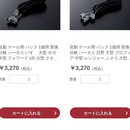
花魁 テール用 バック 1個用 変換
花魁 テール用 バック 1個用 変換
分岐 ハーネス いすゞ 大型 ギガ
分岐 ハーネス 日野 大型 プロフ
中型 フォワード UD 大型 クオン
ア 中型 レンジャー ふそう 大型 
中型 コンドル 1500mm OBH-
グレート 中型 ファイター
￥3,270
￥3,270
（税込）
（税込）
IULM-ML1M 1個入 トラック
1500mm OBH-HFLM-ML1M 1個
入
数量
数量
カートに入れる
カートに入れる