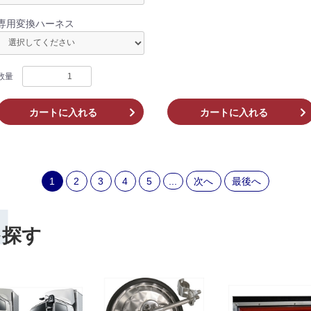
専用変換ハーネス
数量
カートに入れる
カートに入れる
1
2
3
4
5
...
次へ
最後へ
H
を探す