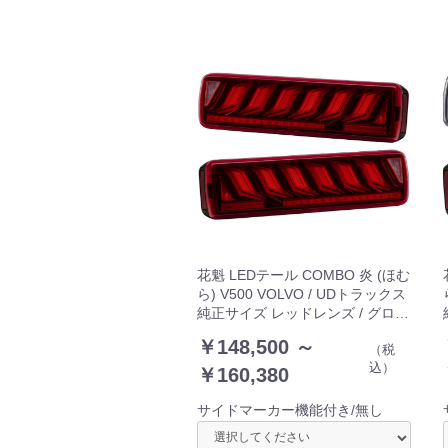
花魁 LEDテール COMBO 炎 (ほむ
ら) V500 VOLVO / UDトラックス
純正サイズ レッドレンズ / グロス
ブラック LRセット ULA＆SEA搭
￥148,500 ～
（税
載 24V OCHVN-RG-5
込）
￥160,380
サイドマーカー機能付き/無し