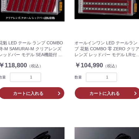
花魁 LED テール ランプ COMBO
オールインワン LED テールラン
侍-M SAMURAI-M クリアレンズ
プ 花魁 COMBO 零 ZERO クリ
レッドバー モデル SEA機能付 LR
レンズ レッドバー モデル LRセ
セット ECE規格認証取得/保安基
ト ECE規格認証取得 純正3連サ
￥118,800
￥104,990
（税込）
（税込）
準適合品 OCSN-CCR-M2SEA ト
ズ トラック OCZN-CCR-01
ラック 純正3連サイズ
数量
数量
カートに入れる
カートに入れる