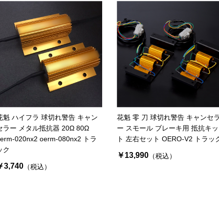
花魁 ハイフラ 球切れ警告 キャン
花魁 零 刀 球切れ警告 キャンセ
セラー メタル抵抗器 20Ω 80Ω
ー スモール ブレーキ用 抵抗キッ
erm-020nx2 oerm-080nx2 トラ
ト 左右セット OERO-V2 トラッ
ック
￥13,990
（税込）
￥3,740
（税込）