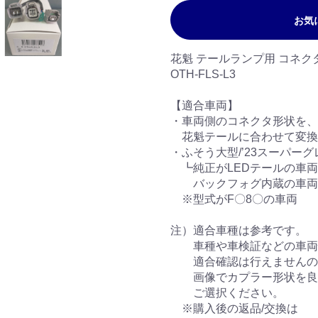
お気
花魁 テールランプ用 コネク
OTH-FLS-L3
【適合車両】
・車両側のコネクタ形状を、
花魁テールに合わせて変換
・ふそう大型/’23スーパーグレ
┗純正がLEDテールの車両
バックフォグ内蔵の車両
※型式がF〇8〇の車両
注）適合車種は参考です。
車種や車検証などの車両
適合確認は行えませんの
画像でカプラー形状を良
ご選択ください。
※購入後の返品/交換は