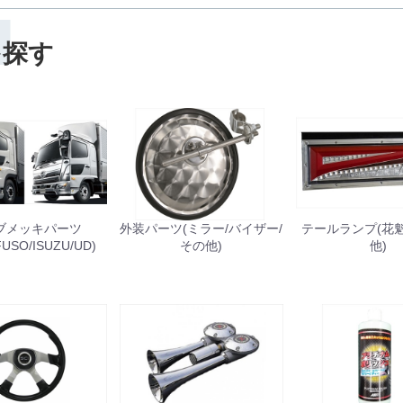
H
お買い物を続ける
カートへ進む
を探す
ブメッキパーツ
外装パーツ(ミラー/バイザー/
テールランプ(花魁/J
FUSO/ISUZU/UD)
その他)
他)