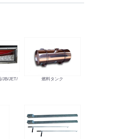
B/JET/
燃料タンク