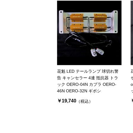
花魁 LED テールランプ 球切れ警
告 キャンセラー 4連 抵抗器 トラ
ック OERO-04N カプラ OERO-
o
46N OERO-32N ギボシ
￥19,740
（税込）