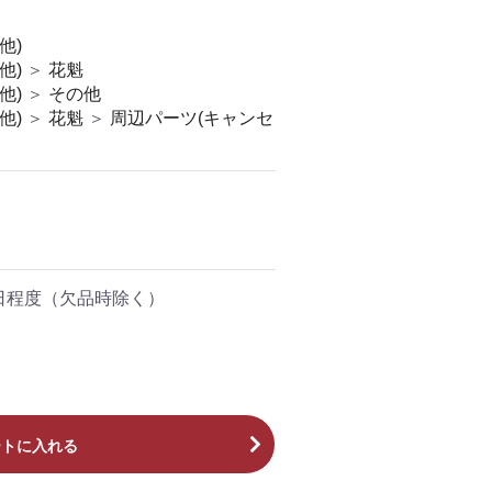
他)
他)
＞
花魁
他)
＞
その他
他)
＞
花魁
＞
周辺パーツ(キャンセ
業日程度（欠品時除く）
ートに入れる