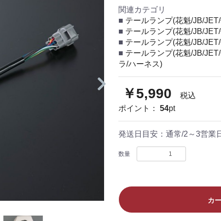
関連カテゴリ
テールランプ(花魁/JB/JET/
テールランプ(花魁/JB/JET/
テールランプ(花魁/JB/JET/
テールランプ(花魁/JB/JET/
ラ/ハーネス)
￥5,990
税込
ポイント：
54
pt
発送日目安：
通常/2～3営
数量
カ