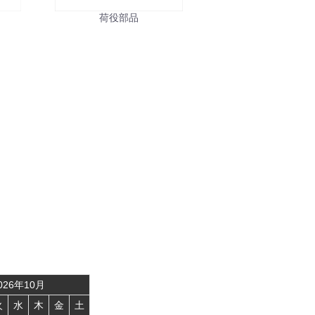
ル
荷役部品
026
年
10
月
火
水
木
金
土