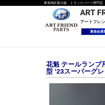
東海地区最大級 トラックパーツ専門店
ART F
アートフレ
新規会員
花魁 テールランプ用
型 ’23スーパーグレー