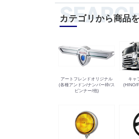
SEARC
カテゴリから商品
アートフレンドオリジナル
キャ
(各種アンドン/ナンバー枠/ス
(HINO/
ピンナー/他)