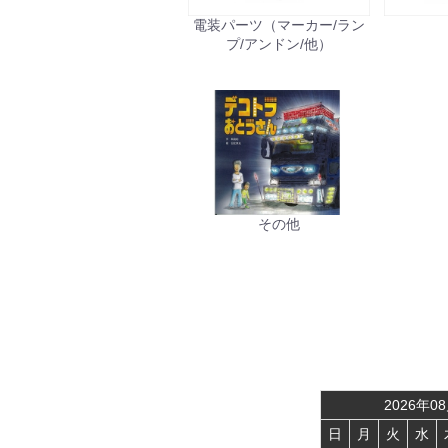
電装パーツ（マーカー/ラン
プ/アンドン/他）
その他
2026
年
08
日
月
火
水