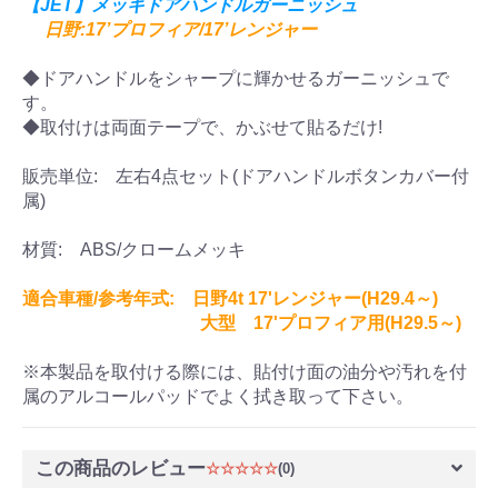
【JET】メッキドアハンドルガーニッシュ
日野:17’プロフィア/17’レンジャー
◆ドアハンドルをシャープに輝かせるガーニッシュで
す。
◆取付けは両面テープで、かぶせて貼るだけ!
販売単位: 左右4点セット(ドアハンドルボタンカバー付
属)
材質: ABS/クロームメッキ
適合車種/参考年式: 日野4t 17'レンジャー(H29.4～)
大型 17'プロフィア用(H29.5～)
※本製品を取付ける際には、貼付け面の油分や汚れを付
属のアルコールパッドでよく拭き取って下さい。
この商品のレビュー
☆☆☆☆☆
(0)