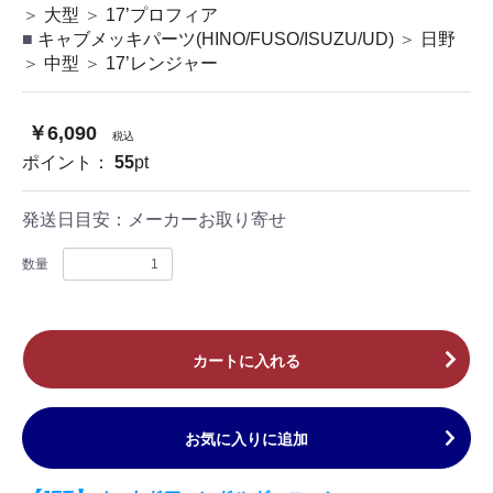
＞
大型
＞
17’プロフィア
キャブメッキパーツ(HINO/FUSO/ISUZU/UD)
＞
日野
＞
中型
＞
17’レンジャー
￥6,090
税込
ポイント：
55
pt
発送日目安：
メーカーお取り寄せ
数量
カートに入れる
お気に入りに追加