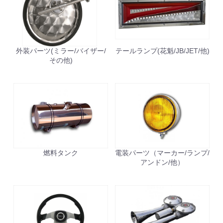
お買い物を続ける
カートへ進む
外装パーツ(ミラー/バイザー/
テールランプ(花魁/JB/JET/他)
その他)
燃料タンク
電装パーツ（マーカー/ランプ/
アンドン/他）