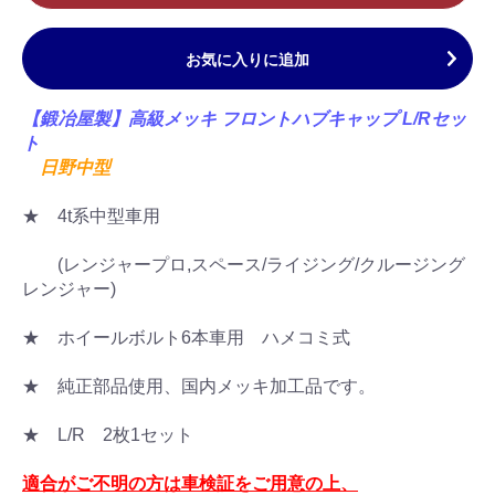
お気に入りに追加
【鍛冶屋製】高級メッキ フロントハブキャップ L/Rセッ
ト
日野中型
★ 4t系中型車用
(レンジャープロ,スペース/ライジング/クルージング
レンジャー)
★ ホイールボルト6本車用 ハメコミ式
★ 純正部品使用、国内メッキ加工品です。
★ L/R 2枚1セット
適合がご不明の方は車検証をご用意の上、