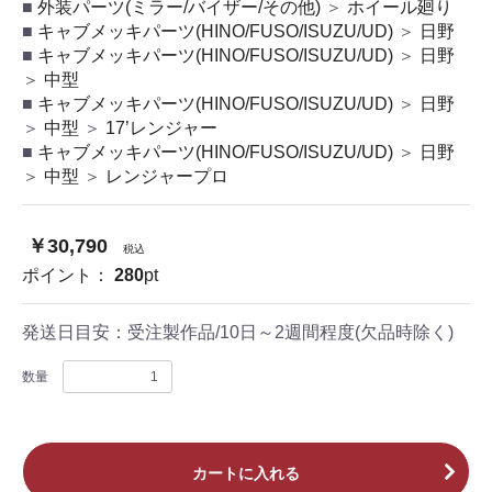
外装パーツ(ミラー/バイザー/その他)
＞
ホイール廻り
キャブメッキパーツ(HINO/FUSO/ISUZU/UD)
＞
日野
キャブメッキパーツ(HINO/FUSO/ISUZU/UD)
＞
日野
＞
中型
キャブメッキパーツ(HINO/FUSO/ISUZU/UD)
＞
日野
＞
中型
＞
17’レンジャー
キャブメッキパーツ(HINO/FUSO/ISUZU/UD)
＞
日野
＞
中型
＞
レンジャープロ
￥30,790
税込
ポイント：
280
pt
発送日目安：
受注製作品/10日～2週間程度(欠品時除く)
数量
カートに入れる