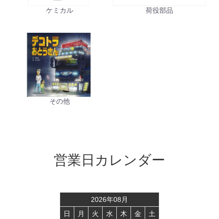
ケミカル
荷役部品
その他
営業日カレンダー
2026
年
08
月
日
月
火
水
木
金
土