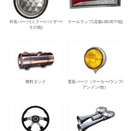
外装パーツ(ミラー/バイザー/
テールランプ(花魁/JB/JET/他)
その他)
燃料タンク
電装パーツ（マーカー/ランプ/
アンドン/他）