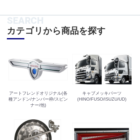
SEARCH
カテゴリから商品を探す
アートフレンドオリジナル(各
キャブメッキパーツ
お買い物を続ける
カートへ進む
種アンドン/ナンバー枠/スピン
(HINO/FUSO/ISUZU/UD)
ナー/他)