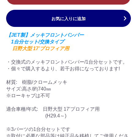
お気に入りに追加
【JET製】メッキフロントバンパー
1台分セット/交換タイプ
日野大型 17’プロフィア用
・交換式のメッキフロントバンパー/1台分セットです。
・個々で購入するより、若干お得になっております!
材質: 樹脂/クロームメッキ
サイズ:高さ/約740㎜
※ローキャブは不可
適合車種/年式: 日野大型 17’プロフィア用
(H29.4～)
※3パーツの1台分セットです
※取付に必要な部品等は純正品を移植してご使用くださ