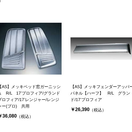
お買い物を続ける
カートへ進む
【AS】メッキベッド窓ガーニッシ
【AS】メッキフェンダーアッパ
ュ R/L 17’プロフィア/グランド
パネル【ハーフ】 R/L グラン
プロフィア/17’レンジャー/レンジ
ド/17’プロフィア
ャー(プロ) 共用
￥26,390
（税込）
￥36,080
（税込）