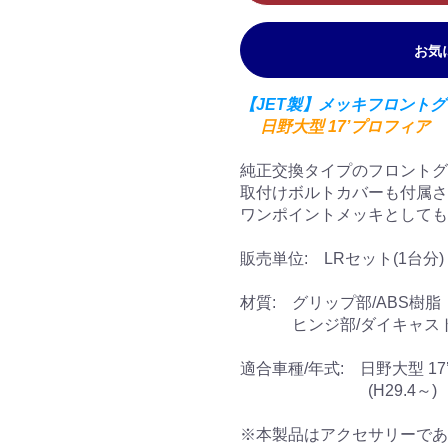
お気
【JET製】メッキフロントグ
日野大型 17’プロフィア
純正交換タイプのフロントグ
取付けボルトカバーも付属さ
ワンポイントメッキとしても
販売単位: LRセット(1台分)
材質: グリップ部/ABS樹脂
ヒンジ部/ダイキャス
適合車種/年式: 日野大型 1
(H29.4～)
※本製品はアクセサリーであ