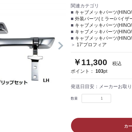
関連カテゴリ
キャブメッキパーツ(HINO/FU
外装パーツ(ミラー/バイザー
キャブメッキパーツ(HINO/FU
キャブメッキパーツ(HINO/FU
キャブメッキパーツ(HINO/FU
＞
17’プロフィア
￥11,300
税込
ポイント：
103
pt
発送日目安：
メーカーお取り
数量
カ