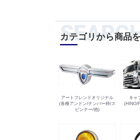
SEARC
カテゴリから商品
アートフレンドオリジナル
キャ
(各種アンドン/ナンバー枠/ス
(HINO/
ピンナー/他)