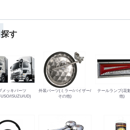
H
を探す
ブメッキパーツ
外装パーツ(ミラー/バイザー/
テールランプ(花魁/J
FUSO/ISUZU/UD)
その他)
他)