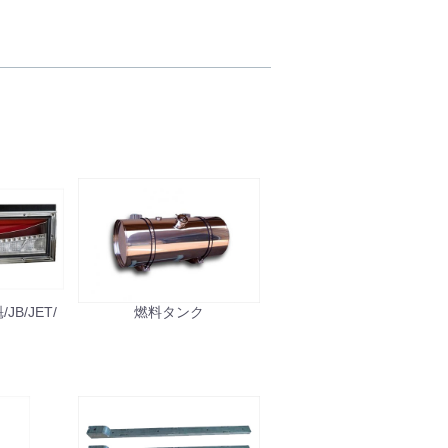
B/JET/
燃料タンク