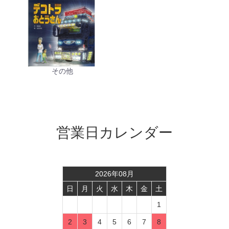
その他
営業日カレンダー
2026
年
08
月
日
月
火
水
木
金
土
1
2
3
4
5
6
7
8