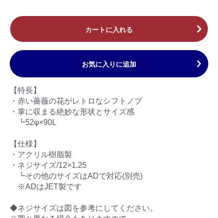
カートに入れる
お気に入りに追加
【特長】
・赤い薔薇の花がレトロなシフトノブ
・掌に収まる絶妙な形状とサイズ感
┗52φ×90L
【仕様】
・アクリル樹脂製
・ネジサイズ/12×1.25
┗その他のサイズはADで対応(別売)
※ADはJET製です
◆ネジサイズは図を参考にしてください。