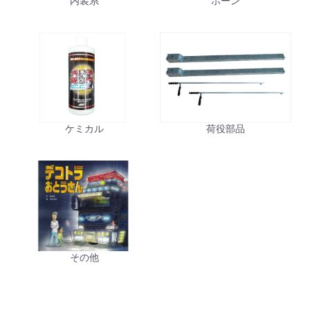
内装系
ホーン
ケミカル
荷役部品
その他