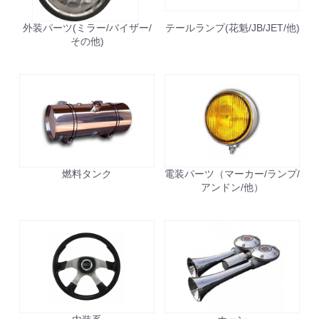
外装パーツ(ミラー/バイザー/
テールランプ(花魁/JB/JET/他)
その他)
燃料タンク
電装パーツ（マーカー/ランプ/
アンドン/他）
お買い物を続ける
カートへ進む