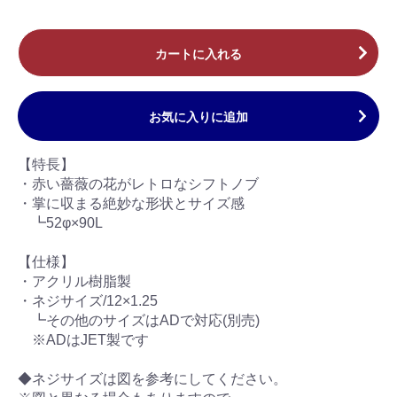
カートに入れる
お気に入りに追加
【特長】
・赤い薔薇の花がレトロなシフトノブ
・掌に収まる絶妙な形状とサイズ感
┗52φ×90L
【仕様】
・アクリル樹脂製
・ネジサイズ/12×1.25
┗その他のサイズはADで対応(別売)
※ADはJET製です
◆ネジサイズは図を参考にしてください。