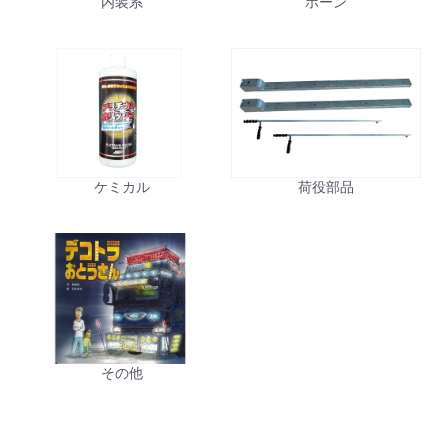
内装系
ホーン
ケミカル
荷役部品
その他