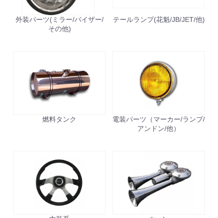
外装パーツ(ミラー/バイザー/
テールランプ(花魁/JB/JET/他)
その他)
お買い物を続ける
カートへ進む
燃料タンク
電装パーツ（マーカー/ランプ/
アンドン/他）