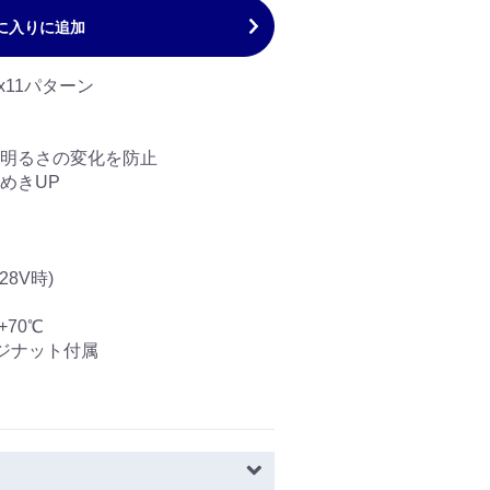
に入りに追加
色x11パターン
明るさの変化を防止
めきUP
8V時)
70℃
ナット付属