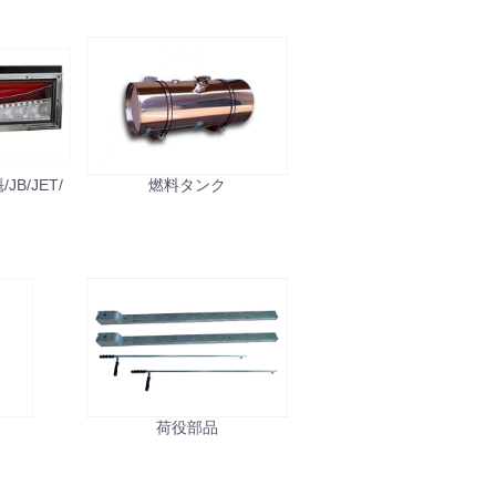
B/JET/
燃料タンク
ル
荷役部品