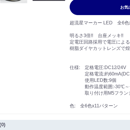
お気
超流星マーカー LED 全6
明るさ3倍!! 台座メッキ!!
定電圧回路採用で電圧による
樹脂ダイヤカットレンズで煌
仕様: 定格電圧:DC12/24V
定格電流:約60mA(DC2
使用LED数:9個
動作温度範囲:-30℃～+
取り付け用M5フランジ
色: 全6色x11パターン
(0)