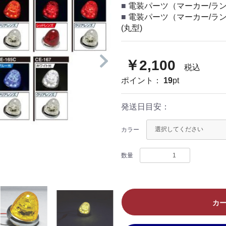
電装パーツ（マーカー/ラン
電装パーツ（マーカー/ラン
(丸型)
￥2,100
税込
ポイント：
19
pt
発送日目安：
カラー
数量
カ