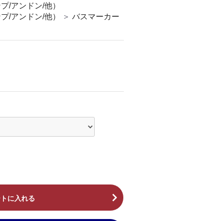
プ/アンドン/他）
プ/アンドン/他）
＞
バスマーカー
ートに入れる