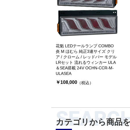
花魁 LEDテールランプ COMBO
炎 M ほむら 純正3連サイズ クリ
ア / クローム / レッドバー モデル
LRセット 流れるウィンカー ULA
＆SEA搭載 24V OCHN-CCR-M-
ULASEA
￥108,000
（税込）
SEARC
カテゴリから商品