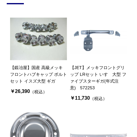
【鍛冶屋】国産 高級メッキ
【JET】メッキフロントグリ
フロントハブキャップ ボルト
ップ LRセット いすゞ大型 フ
セット イスズ大型 ギガ
ァイブスターギガ(年式注
意) 572253
￥26,390
（税込）
￥11,730
（税込）