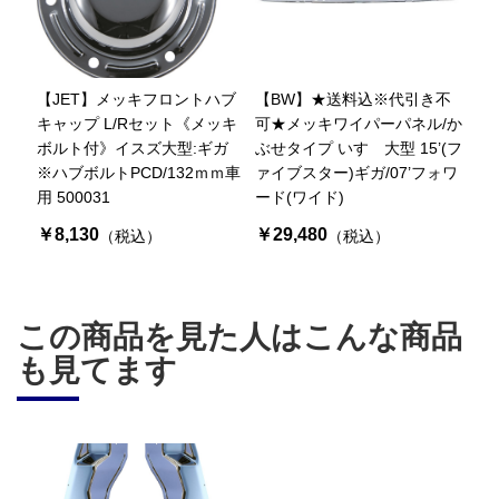
【JET】メッキフロントハブ
【BW】★送料込※代引き不
キャップ L/Rセット《メッキ
可★メッキワイパーパネル/か
ボルト付》イスズ大型:ギガ
ぶせタイプ いすゞ大型 15’(フ
※ハブボルトPCD/132ｍｍ車
ァイブスター)ギガ/07’フォワ
用 500031
ード(ワイド)
￥8,130
￥29,480
（税込）
（税込）
この商品を見た人はこんな商品
も見てます