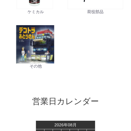
ケミカル
荷役部品
その他
営業日カレンダー
2026
年
08
月