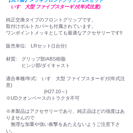
【JET製】メッキフロントグリップ LRセット
いすゞ大型 ファイブスターギガ(年式注意)
純正交換タイプのフロントグリップです。
取付けボルトカバーも付属されています。
ワンポイントメッキとしても最適なアクセサリーです!!
販売単位: LRセット(1台分)
材質: グリップ部/ABS樹脂
ヒンジ部/ダイキャスト
適合車種/年式: いすゞ大型 ファイブスターギガ(年式注
意)
(H27.10～)
※UDクオンベースのトラクタ不可
※本製品はアクセサリーであり、純正品ほどの強度はあ
りませんので
無理な加重や強い衝撃をあたえないようご注意下さ
い。