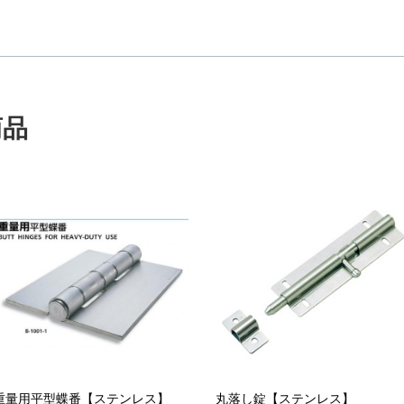
商品
重量用平型蝶番【ステンレス】
丸落し錠【ステンレス】