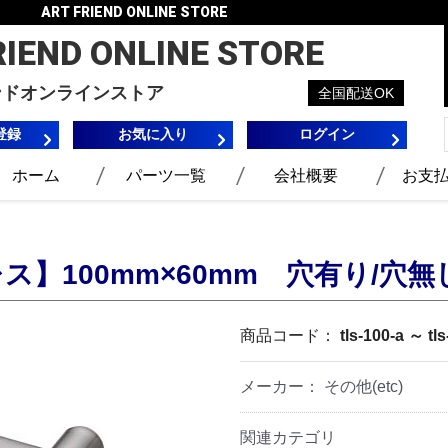
ART FRIEND ONLINE STORE
RIEND
ONLINE STORE
ンドオンラインストア
全国配送OK
登録
お気に入り
ログイン
ホーム
パーツ一覧
会社概要
お支
】100mm×60mm 穴有り/穴無
商品コード：
tls-100-a ～ tl
メーカー： その他(etc)
関連カテゴリ