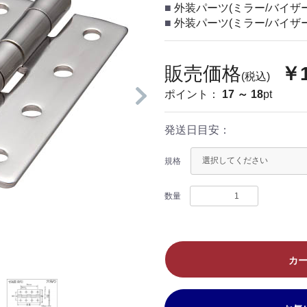
外装パーツ(ミラー/バイザー
外装パーツ(ミラー/バイザー
販売価格
￥1
(税込)
ポイント：
17 ～ 18
pt
発送日目安：
規格
数量
カ