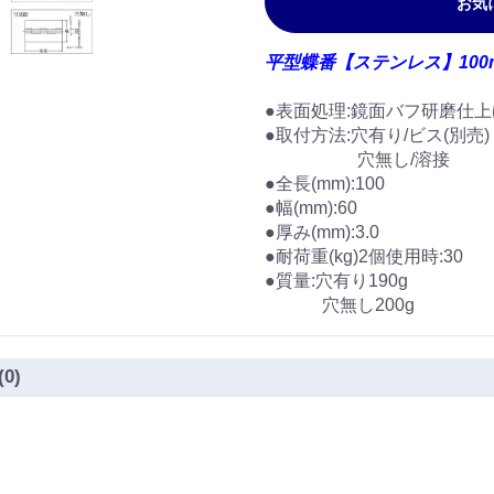
お気
平型蝶番【ステンレス】100m
●​表​面​処​理​:​鏡​面​バ​フ​研​磨​仕​上
​●​取​付​方​法​:穴有り/​ビス(​別
穴無し/溶接
​●​全​長​(​m​m​)​:​1​0​0
​●​幅​(​m​m​)​:​6​0
​●​厚​み​(​m​m​)​:​3​.​0
●​耐​荷​重​(​k​g​)​2​個​使​用​時​:​3​0
​●​質​量​:​穴有り1​9​0​g
穴無し200g
(0)