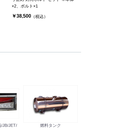
×2、ボルト×1
）
￥38,500
（税込）
B/JET/
燃料タンク