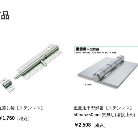
商品
丸落し錠【ステンレス】
重量用平型蝶番【ステンレス】
50mm×50mm 穴無し(溶接止め)
￥1,760
（税込）
￥2,508
（税込）