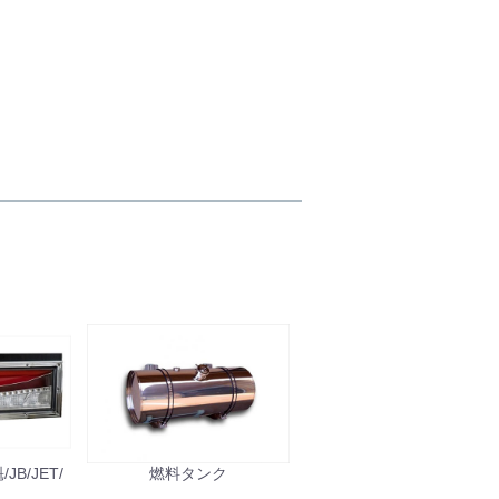
B/JET/
燃料タンク