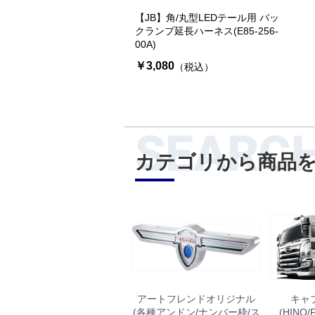
【JB】角/丸型LEDテール用 バッ
クランプ延長ハーネス(E85-256-
00A)
￥3,080
（税込）
SEARC
カテゴリから商品
アートフレンドオリジナル
キャ
(各種アンドン/ナンバー枠/ス
(HINO/