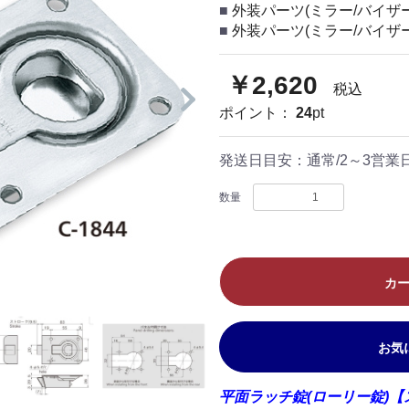
外装パーツ(ミラー/バイザー
外装パーツ(ミラー/バイザー
￥2,620
税込
ポイント：
24
pt
発送日目安：
通常/2～3営
数量
カ
お気
平面ラッチ錠(ローリー錠)