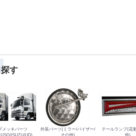
H
を探す
ブメッキパーツ
外装パーツ(ミラー/バイザー/
テールランプ(花魁/J
FUSO/ISUZU/UD)
その他)
他)