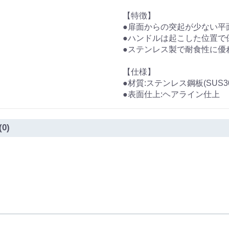
【特徴】
●扉面からの突起が少ない平
●ハンドルは起こした位置で
●ステンレス製で耐食性に優
【仕様】
●材質:ステンレス鋼板(SUS30
●表面仕上:ヘアライン仕上
(0)