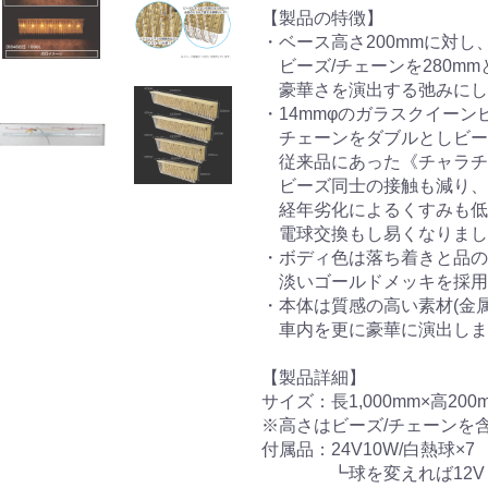
【製品の特徴】
・ベース高さ200mmに対し
ビーズ/チェーンを280mm
豪華さを演出する弛みにし
・14mmφのガラスクイーン
チェーンをダブルとしビー
従来品にあった《チャラチ
ビーズ同士の接触も減り、
経年劣化によるくすみも低
電球交換もし易くなりまし
・ボディ色は落ち着きと品の
淡いゴールドメッキを採用
・本体は質感の高い素材(金属
車内を更に豪華に演出しま
【製品詳細】
サイズ：長1,000mm×高200
※高さはビーズ/チェーンを
付属品：24V10W/白熱球×7
┗球を変えれば12Vも