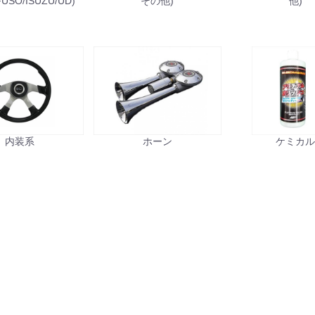
FUSO/ISUZU/UD)
その他)
他)
内装系
ホーン
ケミカ