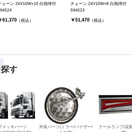
チェーン 24V10W×10 白熱球付
チェーン 24V10W×8 白熱球付
お買い物を続ける
カートへ進む
94524
594523
￥61,370
￥51,470
（税込）
（税込）
H
を探す
ブメッキパーツ
外装パーツ(ミラー/バイザー/
テールランプ(花魁/J