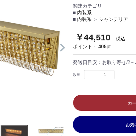
関連カテゴリ
内装系
内装系
＞
シャンデリア
￥44,510
税込
ポイント：
405
pt
発送日目安：
お取り寄せ/2
数量
カ
お気