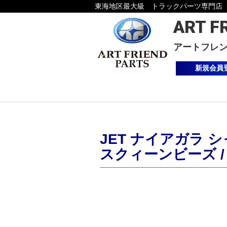
東海地区最大級 トラックパーツ専門店
ART F
アートフレ
新規会員
JET ナイアガラ シャ
スクィーンビーズ / 