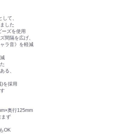
、
として、
ました
ビーズを使用
ズ間隔を広げ、
ャラ音》を軽減
減
た
ある、
)を採用
す
mm×奥行125mm
含まず
OK