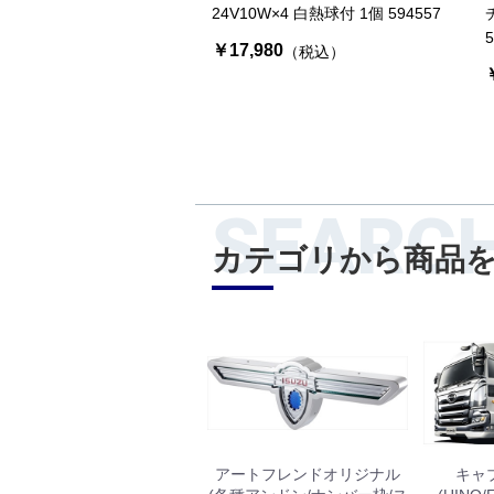
24V10W×4 白熱球付 1個 594557
5
￥17,980
（税込）
SEARC
カテゴリから商品
アートフレンドオリジナル
キャ