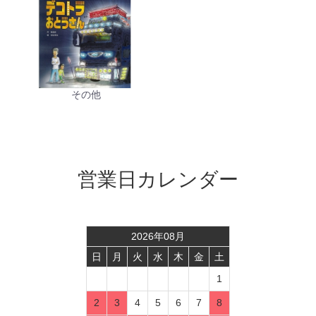
その他
営業日カレンダー
2026
年
08
月
日
月
火
水
木
金
土
1
2
3
4
5
6
7
8