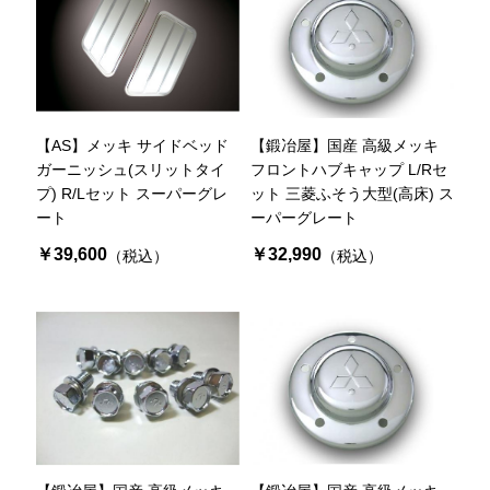
【AS】メッキ サイドベッド
【鍛冶屋】国産 高級メッキ
ガーニッシュ(スリットタイ
フロントハブキャップ L/Rセ
プ) R/Lセット スーパーグレ
ット 三菱ふそう大型(高床) ス
ート
ーパーグレート
￥39,600
￥32,990
（税込）
（税込）