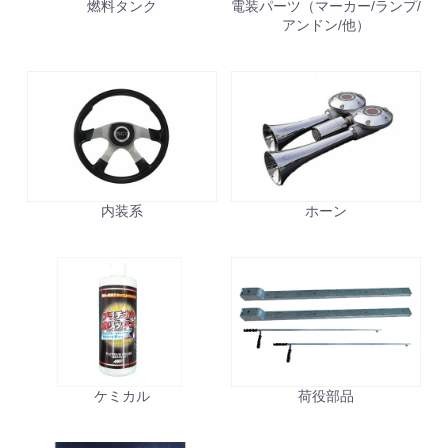
燃料タンク
電装パーツ（マーカー/ランプ/
アンドン/他）
お買い物を続ける
カートへ進む
内装系
ホーン
ケミカル
荷役部品