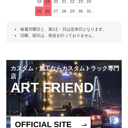
18
19
20
21
22
23
24
25
26
27
28
29
30
31
毎週月曜日と、第2土・日は定休日となります。
日曜、祝日は、発送を行っておりません。
カスタム・施工ならカスタムトラック専門
店
ART FRIEND
OFFICIAL SITE