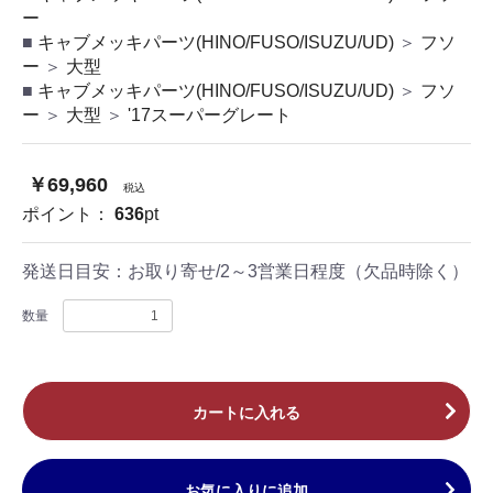
ー
キャブメッキパーツ(HINO/FUSO/ISUZU/UD)
＞
フソ
ー
＞
大型
キャブメッキパーツ(HINO/FUSO/ISUZU/UD)
＞
フソ
ー
＞
大型
＞
'17スーパーグレート
￥69,960
税込
ポイント：
636
pt
発送日目安：
お取り寄せ/2～3営業日程度（欠品時除く）
数量
カートに入れる
お気に入りに追加