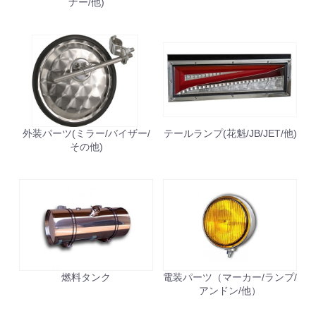
ナー/他)
お買い物を続ける
カートへ進む
外装パーツ(ミラー/バイザー/
テールランプ(花魁/JB/JET/他)
その他)
燃料タンク
電装パーツ（マーカー/ランプ/
アンドン/他）