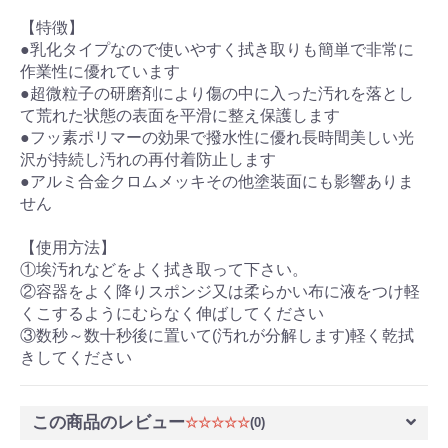
【特徴】
●乳化タイプなので使いやすく拭き取りも簡単で非常に
作業性に優れています
●超微粒子の研磨剤により傷の中に入った汚れを落とし
て荒れた状態の表面を平滑に整え保護します
●フッ素ポリマーの効果で撥水性に優れ長時間美しい光
沢が持続し汚れの再付着防止します
●アルミ合金クロムメッキその他塗装面にも影響ありま
せん
【使用方法】
①埃汚れなどをよく拭き取って下さい。
②容器をよく降りスポンジ又は柔らかい布に液をつけ軽
くこするようにむらなく伸ばしてください
③数秒～数十秒後に置いて(汚れが分解します)軽く乾拭
きしてください
この商品のレビュー
☆☆☆☆☆
(0)