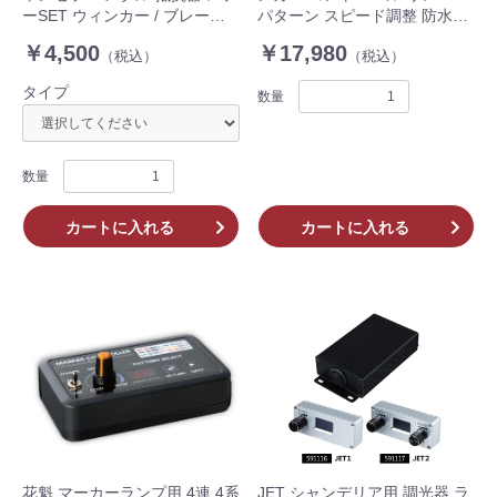
ーSET ウィンカー / ブレーキ
パターン スピード調整 防水設
用 20Ω OERO-20-24-SET スモ
計 12/24V共用 OWC-01
￥4,500
￥17,980
（税込）
（税込）
ール用 80Ω OERO-80-24-SET
テール ランプ トラック
タイプ
数量
数量
カートに入れる
カートに入れる
花魁 マーカーランプ用 4連 4系
JET シャンデリア用 調光器 ラ