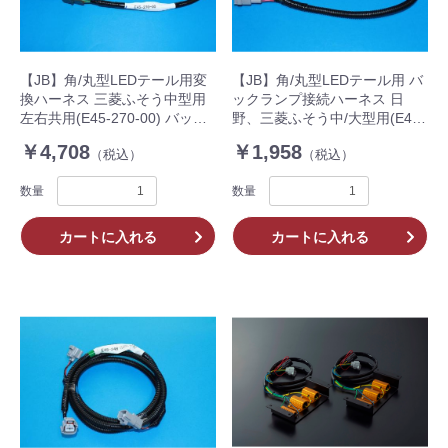
【JB】角/丸型LEDテール用変
【JB】角/丸型LEDテール用 バ
換ハーネス 三菱ふそう中型用
ックランプ接続ハーネス 日
左右共用(E45-270-00) バック
野、三菱ふそう中/大型用(E45-
ランプ一体式用
247-01)
￥4,708
￥1,958
（税込）
（税込）
数量
数量
カートに入れる
カートに入れる