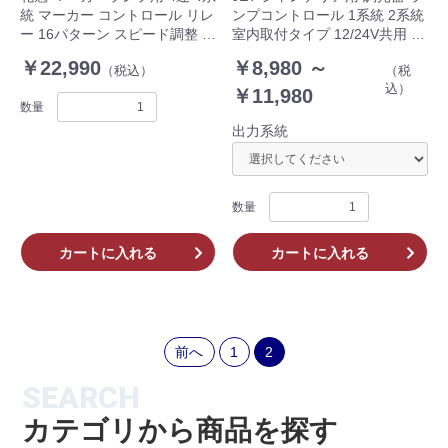
統 マーカー コントロール リレ
ンプコントロール 1系統 2系統
ー 16パターン スピード調整 室
室内取付タイプ 12/24V共用 白
内取付タイプ 12/24V共用
熱球専用 591116 JET-1
￥22,990
￥8,980 ～
（税込）
（税
OMC-01
591117 JET-2
込）
￥11,980
数量
出力系統
数量
カートに入れる
カートに入れる
前へ
1
2
SEARCH
カテゴリから商品を探す