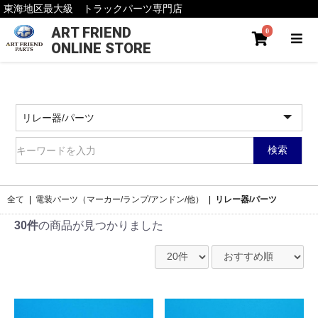
東海地区最大級 トラックパーツ専門店
ART FRIEND
0
ONLINE STORE
検索
全て
|
電装パーツ（マーカー/ランプ/アンドン/他）
|
リレー器/パーツ
30件
の商品が見つかりました