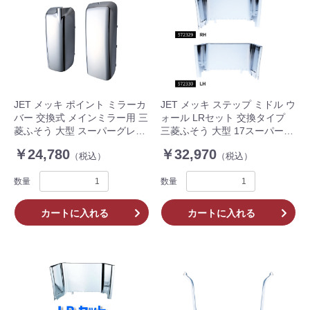
JET メッキ ポイント ミラーカ
JET メッキ ステップ ミドル ウ
バー 交換式 メインミラー用 三
ォール LRセット 交換タイプ
菱ふそう 大型 スーパーグレー
三菱ふそう 大型 17スーパーグ
ト スーパーミラー (吊下げミラ
レート ローキャブ車用 トラッ
￥24,780
￥32,970
（税込）
（税込）
ー) 車用 LR2点 セット 570980
ク 572329 572330
数量
数量
カートに入れる
カートに入れる