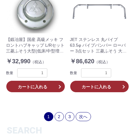
【鍛冶屋】国産 高級メッキ フ
JET ステンレス 丸パイプ
ロントハブキャップ L/Rセット
63.5φ パイプバンパー ローバ
三菱ふそう大型(低床/中型増ト
ー 3点セット 三菱ふそう 大型
ン) スーパーグレート
17スーパーグレート 高床 / ト
￥32,990
￥86,620
（税込）
（税込）
ラクタ FU FV FP トラック
610450 個人宅OK
数量
数量
カートに入れる
カートに入れる
1
2
3
次へ
SEARCH