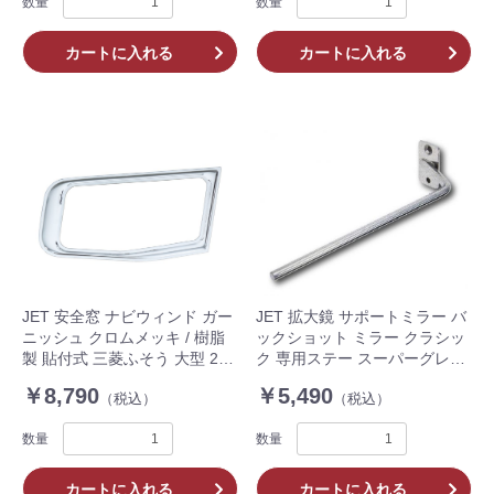
数量
数量
カートに入れる
カートに入れる
JET 安全窓 ナビウィンド ガー
JET 拡大鏡 サポートミラー バ
ニッシュ クロムメッキ / 樹脂
ックショット ミラー クラシッ
製 貼付式 三菱ふそう 大型 23 /
ク 専用ステー スーパーグレー
17 / 07 スーパーグレート 共用
ト スーパーミラー車用 ステン
￥8,790
￥5,490
（税込）
（税込）
トラック 572496
レス製 トラック 570996
数量
数量
カートに入れる
カートに入れる