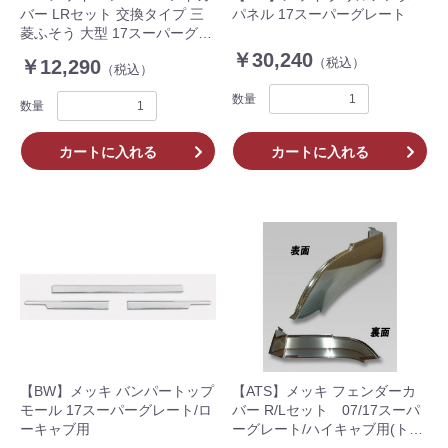
バー LRセット 交換タイプ 三
パネル 17スーパーグレート
菱ふそう 大型 17スーパーグレ
ート ローキャブ ロアスポイラ
￥30,240
（税込）
￥12,290
（税込）
ー付車用トラック 510516
数量
数量
カートに入れる
カートに入れる
【BW】メッキ バンパートップ
【ATS】メッキ フェンダーカ
モール 17スーパーグレート/ロ
バー R/Lセット 07/17スーパ
ーキャブ用
ーグレート/ハイキャブ用(トラ