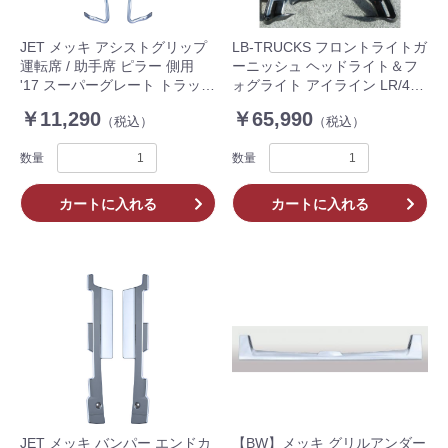
JET メッキ アシストグリップ
LB-TRUCKS フロントライトガ
運転席 / 助手席 ピラー 側用
ーニッシュ ヘッドライト＆フ
'17 スーパーグレート トラック
ォグライト アイライン LR/4点
595667
セット ’17スーパーグレート 樹
￥11,290
￥65,990
（税込）
（税込）
脂製 SP-M1001FG
数量
数量
カートに入れる
カートに入れる
JET メッキ バンパー エンドカ
【BW】メッキ グリルアンダー