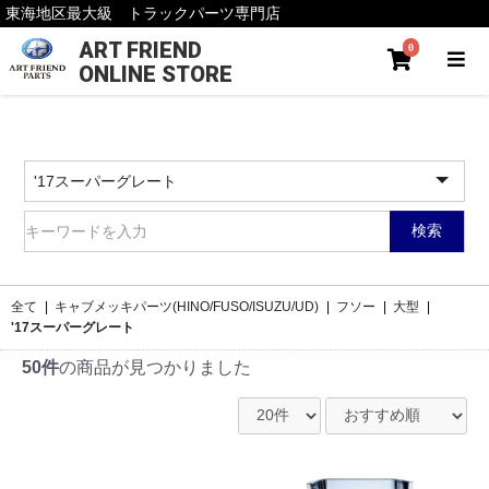
東海地区最大級 トラックパーツ専門店
ART FRIEND
0
ONLINE STORE
検索
全て
|
キャブメッキパーツ(HINO/FUSO/ISUZU/UD)
|
フソー
|
大型
|
'17スーパーグレート
50件
の商品が見つかりました