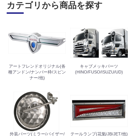
カテゴリから商品を探す
お買い物を続ける
カートへ進む
アートフレンドオリジナル(各
キャブメッキパーツ
種アンドン/ナンバー枠/スピン
(HINO/FUSO/ISUZU/UD)
ナー/他)
外装パーツ(ミラー/バイザー/
テールランプ(花魁/JB/JET/他)