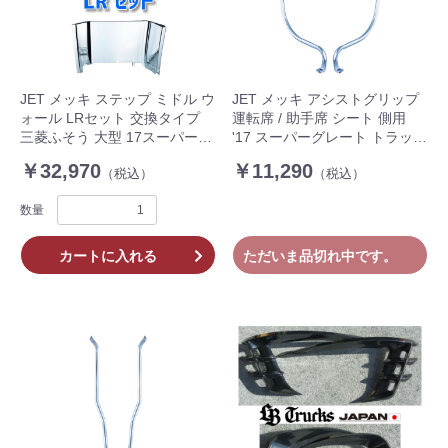
JET メッキ ステップ ミドル ウ
JET メッキ アシストグリップ
ォール LRセット 交換タイプ
運転席 / 助手席 シート 側用
三菱ふそう 大型 17スーパーグ
'17 スーパーグレート トラック
レート ハイキャブ車用 トラッ
595665
￥32,970
￥11,290
（税込）
（税込）
ク 572339 572340
数量
カートに入れる
ただいま品切れ中です。