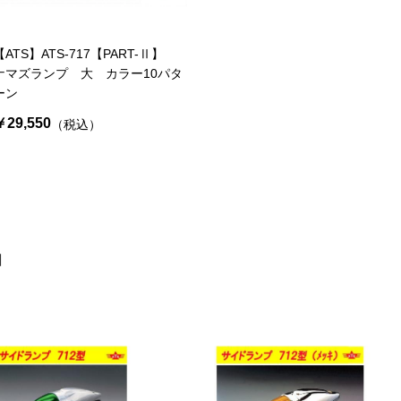
【ATS】ATS-717【PART-Ⅱ】
ナマズランプ 大 カラー10パタ
ーン
￥29,550
（税込）
品