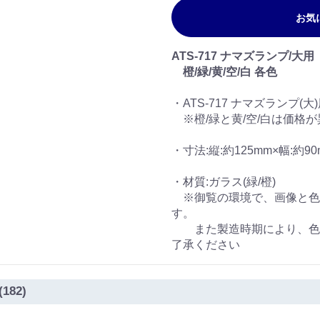
お気
ATS-717 ナマズランプ/大
橙/緑/黄/空/白 各色
・ATS-717 ナマズランプ
※橙/緑と黄/空/白は価格
・寸法:縦:約125mm×幅:約90
・材質:ガラス(緑/橙)
※御覧の環境で、画像と色
す。
また製造時期により、色味
了承ください
(182)