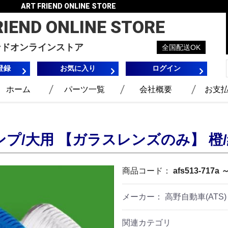
ART FRIEND ONLINE STORE
RIEND
ONLINE STORE
ンドオンラインストア
全国配送OK
登録
お気に入り
ログイン
ホーム
パーツ一覧
会社概要
お支
ランプ/大用 【ガラスレンズのみ】 橙/
商品コード：
afs513-717a ～
メーカー： 高野自動車(ATS)
関連カテゴリ