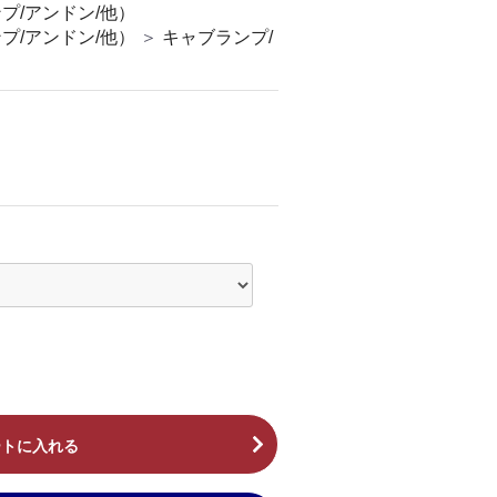
プ/アンドン/他）
プ/アンドン/他）
＞
キャブランプ/
ートに入れる