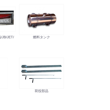
B/JET/
燃料タンク
ル
荷役部品