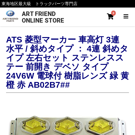
東海地区最大級 トラックパーツ専門店
ART FRIEND
0
ONLINE STORE
ATS 菱型マーカー 車高灯 3連
水平 / 斜めタイプ ： 4連 斜めタ
イプ 左右セット ステンレスス
テー 前開き デベソ タイプ
24V6W 電球付 樹脂レンズ 緑 黄
橙 赤 AB02B7##