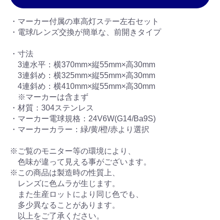
・マーカー付属の車高灯ステー左右セット
・電球/レンズ交換が簡単な、前開きタイプ
・寸法
3連水平：横370mm×縦55mm×高30mm
3連斜め：横325mm×縦55mm×高30mm
4連斜め：横410mm×縦55mm×高30mm
※マーカーは含まず
・材質：304ステンレス
・マーカー電球規格：24V6W(G14/Ba9S)
・マーカーカラー：緑/黄/橙/赤より選択
※ご覧のモニター等の環境により、
色味が違って見える事がございます。
※この商品は製造時の性質上、
レンズに色ムラが生じます。
また生産ロットにより同じ色でも、
多少異なることがあります。
以上をご了承ください。