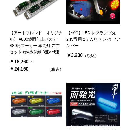
【アートフレンド オリジナ
【YAC】LED レフランプ丸
ル】 #800鏡面仕上げステー
24V専用 2ヶ入り アンバー/ア
S80角マーカー 車高灯 左右
ンバー
セット 緑/橙/深緑 3連or4連
￥3,230
（税込）
￥18,260 ～
￥24,160
（税込）