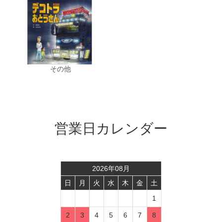
その他
営業日カレンダー
2026
年
08
月
日
月
火
水
木
金
土
1
2
3
4
5
6
7
8