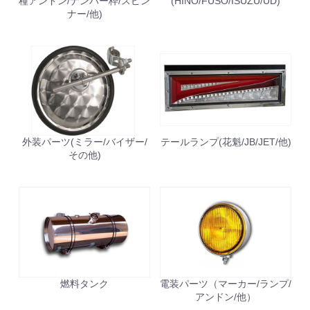
種アンドン/ナンバー枠/スピン
(HINO/FUSO/ISUZU/UD)
ナー/他)
外装パーツ(ミラー/バイザー/
テールランプ(花魁/JB/JET/他)
その他)
お買い物を続ける
カートへ進む
燃料タンク
電装パーツ（マーカー/ランプ/
アンドン/他）