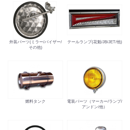
外装パーツ(ミラー/バイザー/
テールランプ(花魁/JB/JET/他)
その他)
燃料タンク
電装パーツ（マーカー/ランプ/
アンドン/他）