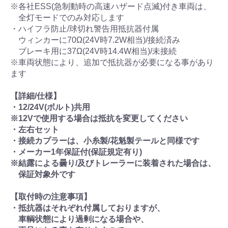
※各社ESS(急制動時の高速ハザード点滅)付き車両は、
全灯モードでのみ対応します
・ハイフラ防止/球切れ警告用抵抗器付属
ウィンカーに70Ω(24V時7.2W相当)/接続済み
ブレーキ用に37Ω(24V時14.4W相当)/未接続
※車両状態により、追加で抵抗器が必要になる事があり
ます
【詳細/仕様】
・12/24V(ボルト)共用
※12Vで使用する場合は抵抗を変更してください
・左右セット
・接続カプラーは、小糸製/花魁製テールと同様です
・メーカー1年保証付(保証規定有り)
※結露による曇り/及びトレーラーに装着された場合は、
保証対象外です
【取付時の注意事項】
・抵抗器はそれぞれ付属しておりますが、
車輌状態により過剰になる場合や、