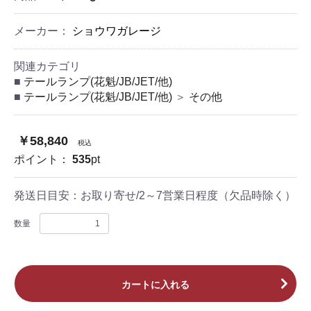
メーカー：
ショウワガレージ
関連カテゴリ
テールランプ(花魁/JB/JET/他)
テールランプ(花魁/JB/JET/他)
＞
その他
￥58,840
税込
ポイント：
535
pt
発送日目安：
お取り寄せ/2～7営業日程度（欠品時除く）
数量
カートに入れる