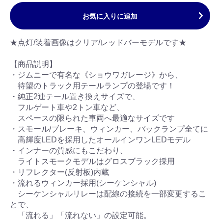
お気に入りに追加
★点灯/装着画像はクリア/レッドバーモデルです★
【商品説明】
・ジムニーで有名な《ショウワガレージ》から、
待望のトラック用テールランプの登場です！
・純正2連テール置き換えサイズで、
フルゲート車や2トン車など、
スペースの限られた車両へ最適なサイズです
・スモール/ブレーキ、ウィンカー、バックランプ全てに
高輝度LEDを採用したオールインワンLEDモデル
・インナーの質感にもこだわり、
ライトスモークモデルはグロスブラック採用
・リフレクター(反射板)内蔵
・流れるウィンカー採用(シーケンシャル)
シーケンシャルリレーは配線の接続を一部変更するこ
とで、
「流れる」「流れない」の設定可能。