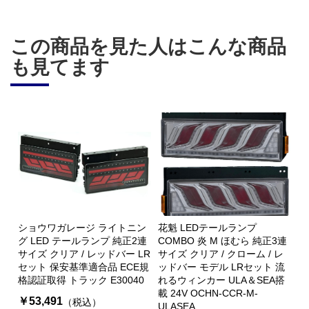
この商品を見た人はこんな商品
も見てます
ショウワガレージ ライトニン
花魁 LEDテールランプ
グ LED テールランプ 純正2連
COMBO 炎 M ほむら 純正3連
サイズ クリア / レッドバー LR
サイズ クリア / クローム / レ
セット 保安基準適合品 ECE規
ッドバー モデル LRセット 流
格認証取得 トラック E30040
れるウィンカー ULA＆SEA搭
載 24V OCHN-CCR-M-
￥53,491
（税込）
ULASEA