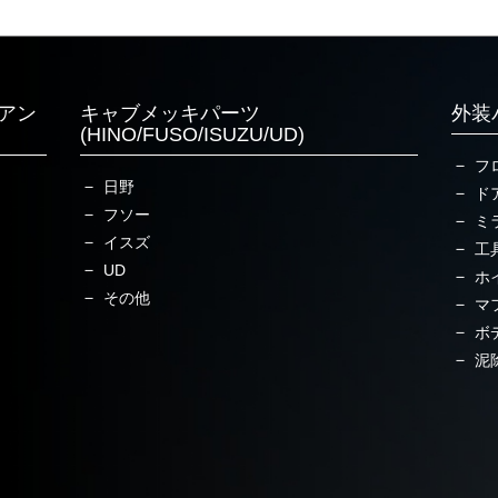
アン
キャブメッキパーツ
外装
(HINO/FUSO/ISUZU/UD)
フ
日野
ド
フソー
ミ
イスズ
工
UD
ホ
その他
マ
ボ
泥