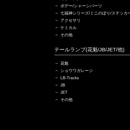
ボデー/シャーシパーツ
七福神シリーズ/ミニのぼり/ステッカ
アクセサリ
ケミカル
その他
テールランプ(花魁/JB/JET/他)
花魁
ショウワガレージ
LB-Tracks
JB
JET
その他