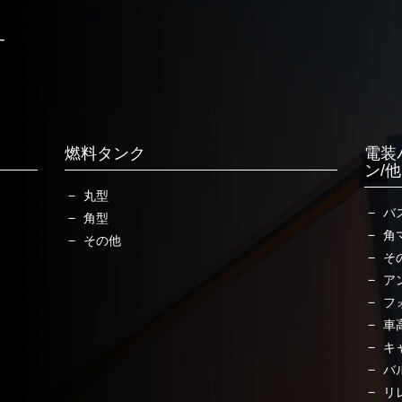
ー
燃料タンク
電装
ン/
丸型
バ
角型
角
その他
そ
ア
フ
車
キ
バ
リ