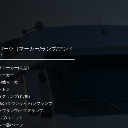
パーツ（マーカー/ランプ/アンド
他）
スマーカー(丸型)
マーカー
の他マーカー
ンドン
ォグランプ(丸/角)
高灯/ダウンライト/レフランプ
ャブランプ/ナマズランプ
ルブ/ユニット
レー器/パーツ