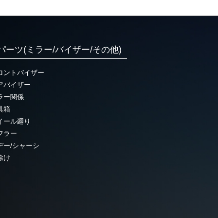
パーツ(ミラー/バイザー/その他)
ロントバイザー
アバイザー
ラー関係
具箱
イール廻り
フラー
デー/シャーシ
除け