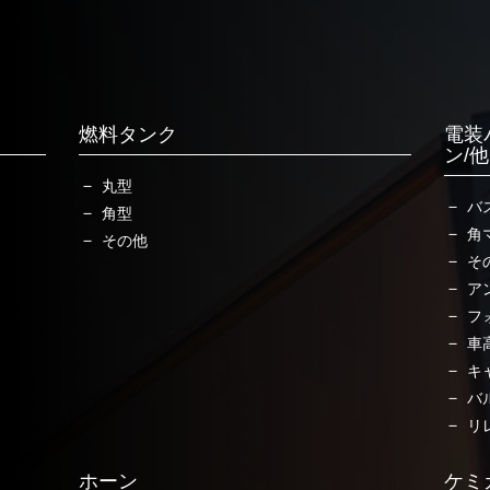
燃料タンク
電装
ン/
丸型
バ
角型
角
その他
そ
ア
フ
車
キ
バ
リ
ホーン
ケミ