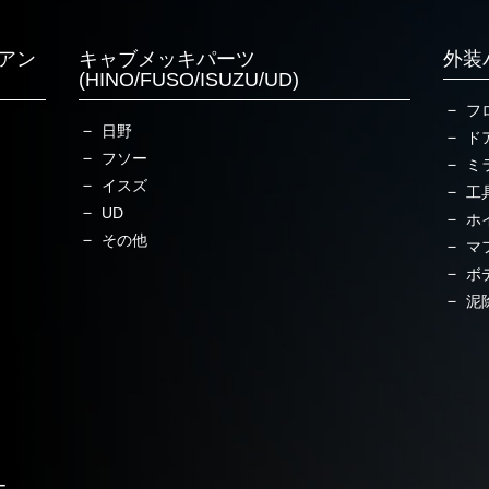
アン
キャブメッキパーツ
外装
(HINO/FUSO/ISUZU/UD)
フ
日野
ド
フソー
ミ
イスズ
工
UD
ホ
その他
マ
ボ
泥
ー