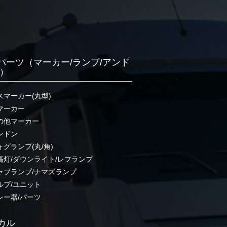
パーツ（マーカー/ランプ/アンド
他）
スマーカー(丸型)
マーカー
の他マーカー
ンドン
ォグランプ(丸/角)
高灯/ダウンライト/レフランプ
ャブランプ/ナマズランプ
ルブ/ユニット
レー器/パーツ
カル