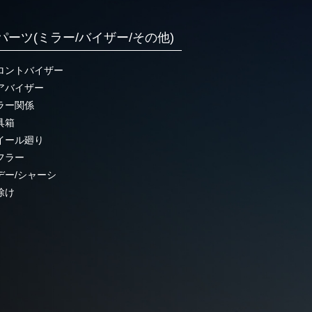
パーツ(ミラー/バイザー/その他)
ロントバイザー
アバイザー
ラー関係
具箱
イール廻り
フラー
デー/シャーシ
除け