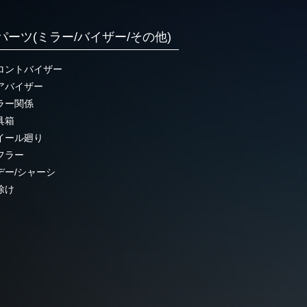
パーツ(ミラー/バイザー/その他)
ロントバイザー
アバイザー
ラー関係
具箱
イール廻り
フラー
デー/シャーシ
除け