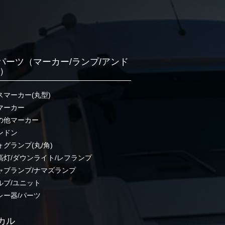
パーツ（マーカー/ランプ/アンド
他）
スマーカー(丸型)
マーカー
の他マーカー
ンドン
ォグランプ(丸/角)
高灯/ダウンライト/レフランプ
ャブランプ/ナマズランプ
ルブ/ユニット
レー器/パーツ
カル