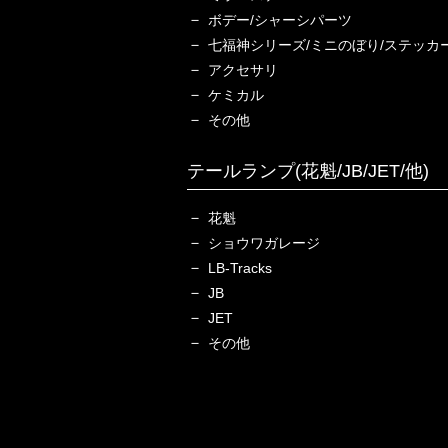
ボデー/シャーシパーツ
七福神シリーズ/ミニのぼり/ステッカ
アクセサリ
ケミカル
その他
テールランプ(花魁/JB/JET/他)
花魁
ショウワガレージ
LB-Tracks
JB
JET
その他