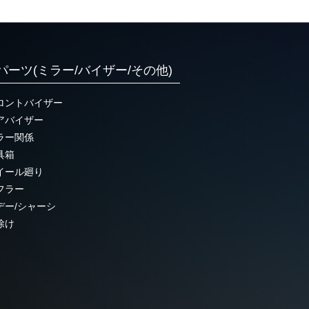
パーツ(ミラー/バイザー/その他)
ロントバイザー
アバイザー
ラー関係
具箱
イール廻り
フラー
デー/シャーシ
除け