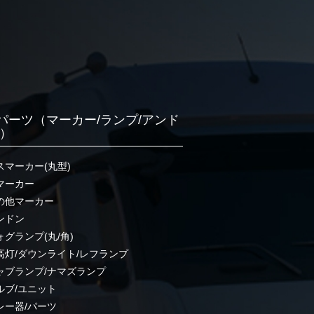
パーツ（マーカー/ランプ/アンド
他）
スマーカー(丸型)
マーカー
の他マーカー
ンドン
ォグランプ(丸/角)
高灯/ダウンライト/レフランプ
ャブランプ/ナマズランプ
ルブ/ユニット
レー器/パーツ