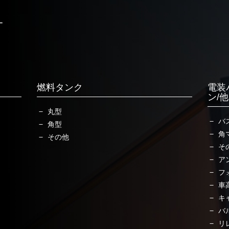
ー
燃料タンク
電装
ン/
丸型
バ
角型
角
その他
そ
ア
フ
車
キ
バ
リ