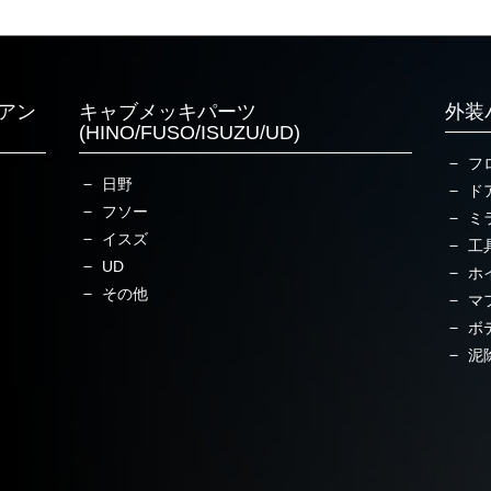
アン
キャブメッキパーツ
外装
(HINO/FUSO/ISUZU/UD)
フ
日野
ド
フソー
ミ
イスズ
工
UD
ホ
その他
マ
ボ
泥